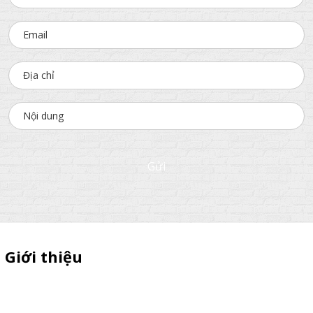
Gửi
Giới thiệu
Sỉ lẻ quầy bán hàng di động, booth sampling lắp ráp, quầy nhựa
sampling, xe bán trà sữa, tủ bán cafe, xe bike coffee, xe sinh tố giá