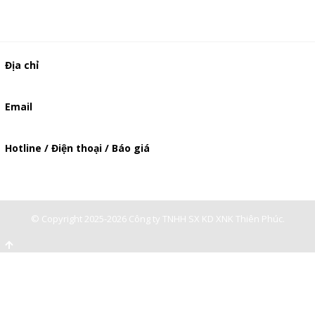
Địa chỉ
506/49/7 Lạc Long Quân, Phường 5, Quận 11, TP.HCM
Email
baogia.thienphuc@gmail.com
Hotline / Điện thoại / Báo giá
0947893139
-
0903897980
© Copyright 2025-2026 Công ty TNHH SX KD XNK Thiên Phúc.