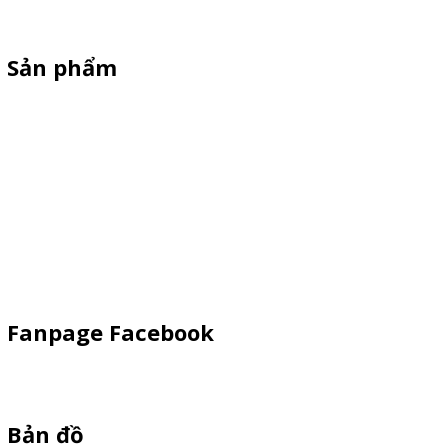
rẻ - Giao hàng toàn quốc
Sản phẩm
Xe Sắt/Inox
Backdrop Chụp Hình
Xe Gỗ Bán Hàng
Booth Sampling
Khay Inox
Vật Phẩm Quảng Cáo
Fanpage Facebook
Bản đồ