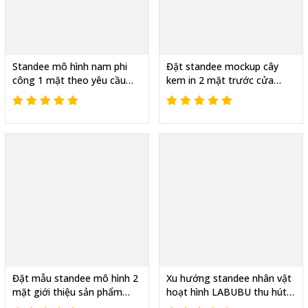
Standee mô hình nam phi
Đặt standee mockup cây
công 1 mặt theo yêu cầu
kem in 2 mặt trước cửa
mẫu hot được yêu thích
hàng, Mẫu hot cháy hàng
Đặt mẫu standee mô hình 2
Xu hướng standee nhân vật
mặt giới thiệu sản phẩm
hoạt hình LABUBU thu hút
đẹp, In nhanh giá rẻ
KH