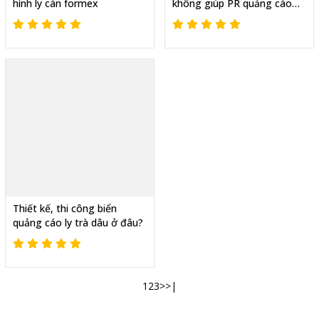
hình ly cán formex
không giúp PR quảng cáo
hiệu quả
Thiết kế, thi công biển
quảng cáo ly trà dâu ở đâu?
1
2
3
>
>|