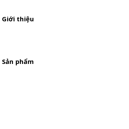
Giới thiệu
Sỉ lẻ quầy bán hàng di động, booth sampling lắp ráp, quầy nhựa
sampling, xe bán trà sữa, tủ bán cafe, xe bike coffee, xe sinh tố giá
rẻ - Giao hàng toàn quốc
Sản phẩm
Xe Sắt/Inox
Backdrop Chụp Hình
Xe Gỗ Bán Hàng
Booth Sampling
Khay Inox
Vật Phẩm Quảng Cáo