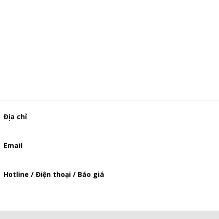
Địa chỉ
506/49/7 Lạc Long Quân, Phường 5, Quận 11, TP.HCM
Email
baogia.thienphuc@gmail.com
Hotline / Điện thoại / Báo giá
0947893139
-
0903897980