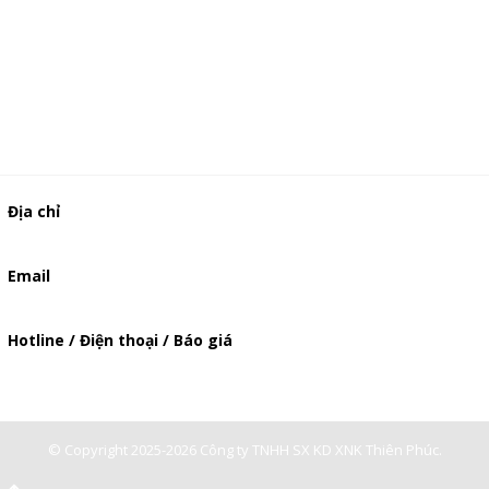
Địa chỉ
506/49/7 Lạc Long Quân, Phường 5, Quận 11, TP.HCM
Email
baogia.thienphuc@gmail.com
Hotline / Điện thoại / Báo giá
0947893139
-
0903897980
© Copyright 2025-2026 Công ty TNHH SX KD XNK Thiên Phúc.