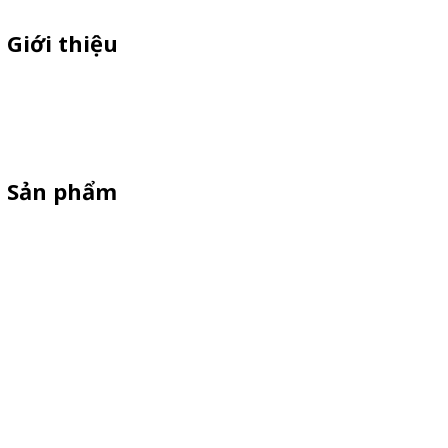
Giới thiệu
Sỉ lẻ quầy bán hàng di động, booth sampling lắp ráp, quầy nhựa
sampling, xe bán trà sữa, tủ bán cafe, xe bike coffee, xe sinh tố giá
rẻ - Giao hàng toàn quốc
Sản phẩm
Xe Sắt/Inox
Backdrop Chụp Hình
Xe Gỗ Bán Hàng
Booth Sampling
Khay Inox
Vật Phẩm Quảng Cáo