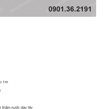
ao 1m
I
g thấm nước dày 9ly