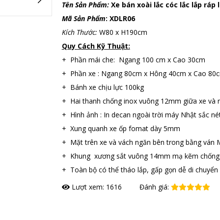
Tên Sản Phẩm:
Xe bán xoài lắc cóc lắc lắp ráp
Mã Sản Phẩm
: XDLR06
Kích Thước:
W80 x H190cm
Quy Cách Kỹ Thuật:
+ Phần mái che: Ngang 100 cm x Cao 30cm
+ Phần xe : Ngang 80cm x Hông 40cm x Cao 80
+ Bánh xe chịu lực 100kg
+ Hai thanh chống inox vuông 12mm giữa xe và 
+ Hình ảnh : In decan ngoài trời máy Nhật sắc né
+ Xung quanh xe ốp fomat dày 5mm
+ Mặt trên xe và vách ngăn bên trong bằng ván
+ Khung xương sắt vuông 14mm mạ kẽm chống r
+ Toàn bộ có thể tháo lắp, gấp gọn dễ di chuyển
Lượt xem: 1616
Đánh giá:
Đặt hàng