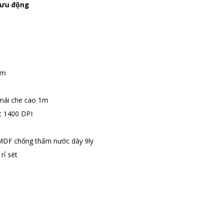
 lưu động
cm
mái che cao 1m
t 1400 DPI
 MDF chống thấm nước dày 9ly
ỉ sét