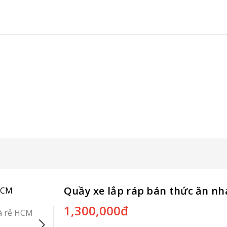
Hàng Lưu Động
KHAY SAMPLING
Backdrop Chụp Hình
X
Vật Phẩm Quảng Cáo
Quầy xe lắp ráp bán thức ăn nh
1,300,000đ