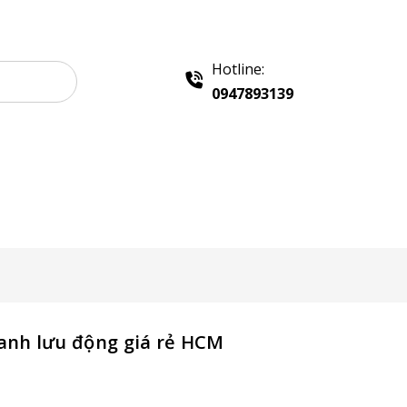
Hotline:
0947893139
e Gỗ Bán Hàng
Booth Sampling
Khay Inox
anh lưu động giá rẻ HCM