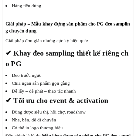
Hàng tiêu dùng
Giải pháp –
Mẫu khay đựng sản phẩm cho PG đeo samplin
g
chuyên dụng
Giải pháp đơn giản nhưng cực kỳ hiệu quả:
✔
Khay đeo sampling thiết kế riêng ch
o PG
Đeo trước ngực
Chia ngăn sản phẩm gọn gàng
Dễ lấy – dễ phát – thao tác nhanh
✔
Tối ưu cho event & activation
Dùng được siêu thị, hội chợ, roadshow
Nhẹ, bền, dễ di chuyển
Có thể in logo thương hiệu
Đây chính là lý do
Mẫu khay đựng sản phẩm cho PG đeo sampl