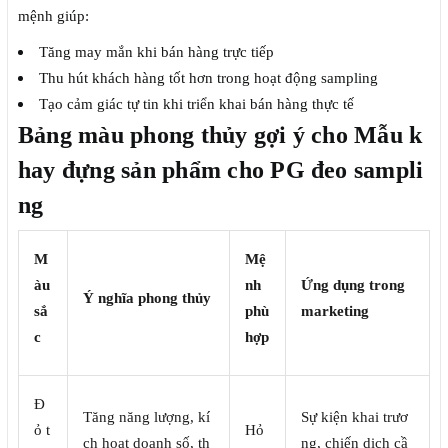
mệnh giúp:
Tăng may mắn khi bán hàng trực tiếp
Thu hút khách hàng tốt hơn trong hoạt động sampling
Tạo cảm giác tự tin khi triển khai bán hàng thực tế
Bảng màu phong thủy gợi ý cho Mẫu k
hay đựng sản phẩm cho PG đeo sampli
ng
M
Mệ
àu
nh
Ứng dụng trong
Ý nghĩa phong thủy
sắ
phù
marketing
c
hợp
Đ
Tăng năng lượng, kí
Sự kiện khai trươ
ỏ t
Hỏ
ch hoạt doanh số, th
ng, chiến dịch cầ