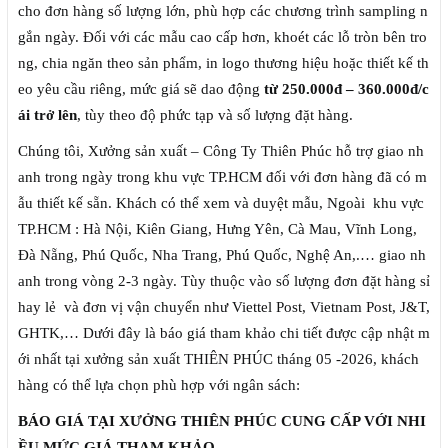
cho đơn hàng số lượng lớn, phù hợp các chương trình sampling n
gắn ngày. Đối với các mẫu cao cấp hơn, khoét các lỗ tròn bên tro
ng, chia ngăn theo sản phẩm, in logo thương hiệu hoặc thiết kế th
eo yêu cầu riêng, mức giá sẽ dao động
từ 250.000đ – 360.000đ/c
ái trở lên
, tùy theo độ phức tạp và số lượng đặt hàng.
Chúng tôi, Xưởng sản xuất – Công Ty Thiên Phúc hỗ trợ giao nh
anh trong ngày trong khu vực TP.HCM đối với đơn hàng đã có m
ẫu thiết kế sẵn. Khách có thể xem và duyệt mẫu, Ngoài khu vực
TP.HCM : Hà Nội, Kiên Giang, Hưng Yên, Cà Mau, Vĩnh Long,
Đà Nẵng, Phú Quốc, Nha Trang, Phú Quốc, Nghệ An,.… giao nh
anh trong vòng 2-3 ngày. Tùy thuộc vào số lượng đơn đặt hàng sỉ
hay lẻ và đơn vị vận chuyển như Viettel Post, Vietnam Post, J&T,
GHTK,… Dưới đây là báo giá tham khảo chi tiết được cập nhật m
ới nhất tại xưởng sản xuất THIÊN PHÚC tháng 05 -2026, khách
hàng có thể lựa chọn phù hợp với ngân sách:
BÁO GIÁ TẠI XƯỞNG THIÊN PHÚC CUNG CẤP VỚI NHI
ỀU MỨC GIÁ THAM KHẢO