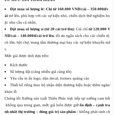
Đặt mua số lượng lẻ: Chỉ từ 160.000 VNĐ/cái – 350.000đ/c
ái
trở lên, phù hợp với các sự kiện nhỏ, chiến dịch thử nghiệm ho
ặc nhu cầu cá nhân.
Đặt mua số lượng sỉ (từ 20 cái trở lên):
Giá chỉ
từ 120.000 V
NĐ/cái – 140.000đ/cái trở lên
, tối ưu ngân sách cho các chiến dị
ch lớn, hội chợ, trung tâm thương mại hay các sự kiện khuyến mã
i.
Mức giá được tính dựa trên:
Kích thước
Số lượng đặt (càng nhiều giá càng tốt)
Yêu cầu in ấn logo, dán decal, formex quảng cáo
Thiết kế riêng theo bộ nhận diện thương hiệu hoặc thêm ngăn/
khóe lỗ
Chúng tôi Xưởng sản xuất Thiên Phúc trực tiếp tại xưởng cam kết
không qua trung gian, mức giá luôn được giữ
ổn định – cạnh tra
nh nhất thị trường – đúng giá trị sản phẩm -
không phát sinh ch