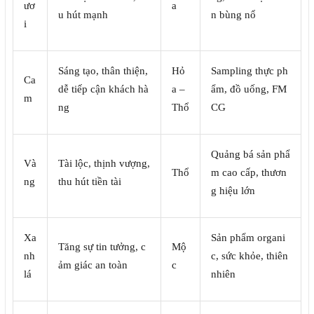
ươ
a
u hút mạnh
n bùng nổ
i
Sáng tạo, thân thiện,
Hỏ
Sampling thực ph
Ca
dễ tiếp cận khách hà
a –
ẩm, đồ uống, FM
m
ng
Thổ
CG
Quảng bá sản phẩ
Và
Tài lộc, thịnh vượng,
Thổ
m cao cấp, thươn
ng
thu hút tiền tài
g hiệu lớn
Xa
Sản phẩm organi
Tăng sự tin tưởng, c
Mộ
nh
c, sức khỏe, thiên
ảm giác an toàn
c
lá
nhiên