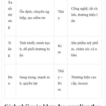
Xa
nh
Công nghệ, tài ch
Ổn định, chuyên ng
Thủ
dư
ính, thương hiệu l
hiệp, tạo niềm tin
y
ơn
ớn
g
Tr
Tinh khiết, minh bạc
Sản phẩm mỹ phẩ
Ki
ắn
h, dễ phối thương hi
m, chăm sóc cá n
m
g
ệu
hân
Thủ
Đe
Sang trọng, mạnh m
y –
Thương hiệu cao
n
ẽ, quyền lực
Ki
cấp, luxury
m