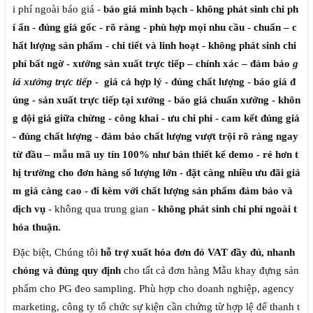
i phí ngoài báo giá -
báo giá minh bạch - không phát sinh chi ph
í ẩn - đúng giá gốc - rõ ràng -
phù hợp mọi nhu cầu - chuẩn – c
hất lượng sản phẩm - chi tiết và linh hoạt - không phát sinh chi
phí bất ngờ - xưởng sản xuất trực tiếp – chính xác – đảm bảo
g
iá xưởng trực tiếp
- giá cả hợp lý - đúng chất lượng - báo giá đ
úng -
sản xuất trực tiếp tại xưởng - báo giá chuẩn xưởng - khôn
g đội giá giữa chừng - công khai - ưu chi phí - cam kết đúng giá
- đúng chất lượng - đảm bảo chất lượng vượt trội rõ ràng ngay
từ đầu – mẫu mã uy tín 100% như bản thiết kế demo - rẻ hơn t
hị trường cho đơn hàng số lượng lớn - đặt càng nhiều ưu đãi giả
m giá càng cao - đi kèm với chất lượng sản phẩm đảm bảo và
dịch vụ
- không qua trung gian -
không phát sinh chi phí ngoài t
hỏa thuận.
Đặc biệt, Chúng tôi
hỗ trợ xuất hóa đơn đỏ VAT đầy đủ, nhanh
chóng và đúng quy định
cho tất cả đơn hàng Mẫu khay đựng sản
phẩm cho PG đeo sampling. Phù hợp cho doanh nghiệp, agency
marketing, công ty tổ chức sự kiện cần chứng từ hợp lệ để thanh t