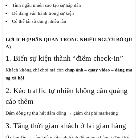
Tính ngẫu nhiên cao tạo sự hấp dẫn
Dễ dàng vận hành trong sự kiện
Có thể tái sử dụng nhiều lần
LỢI ÍCH (PHẦN QUAN TRỌNG NHIỀU NGƯỜI BỎ QU
A)
1. Biến sự kiện thành “điểm check-in”
Khách không chỉ chơi mà còn
chụp ảnh – quay video – đăng mạ
ng xã hội
2. Kéo traffic tự nhiên không cần quảng
cáo thêm
Đám đông tự thu hút đám đông → giảm chi phí marketing
3. Tăng thời gian khách ở lại gian hàng
Ở càng lâu → càng dễ phát sinh hành động mua hàng / đăng ký