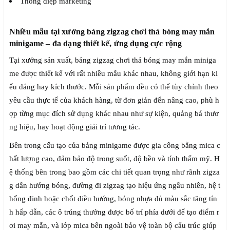
Thông điệp marketing
Nhiều mẫu tại xưởng bảng zigzag chơi thả bóng may mắn
minigame – đa dạng thiết kế, ứng dụng cực rộng
Tại xưởng sản xuất, bảng zigzag chơi thả bóng may mắn miniga
me được thiết kế với rất nhiều mẫu khác nhau, không giới hạn ki
ểu dáng hay kích thước. Mỗi sản phẩm đều có thể tùy chỉnh theo
yêu cầu thực tế của khách hàng, từ đơn giản đến nâng cao, phù h
ợp từng mục đích sử dụng khác nhau như sự kiện, quảng bá thươ
ng hiệu, hay hoạt động giải trí tương tác.
Bên trong cấu tạo của bảng minigame được gia công bằng mica c
hất lượng cao, đảm bảo độ trong suốt, độ bền và tính thẩm mỹ. H
ệ thống bên trong bao gồm các chi tiết quan trọng như rãnh zigza
g dẫn hướng bóng, đường đi zigzag tạo hiệu ứng ngẫu nhiên, hệ t
hống đinh hoặc chốt điều hướng, bóng nhựa đủ màu sắc tăng tín
h hấp dẫn, các ô trúng thưởng được bố trí phía dưới để tạo điểm r
ơi may mắn, và lớp mica bên ngoài bảo vệ toàn bộ cấu trúc giúp