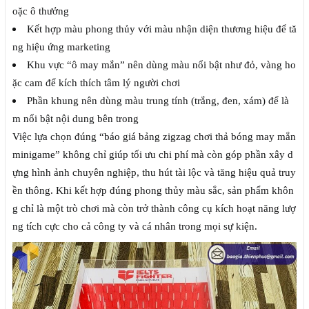
oặc ô thưởng
Kết hợp màu phong thủy với màu nhận diện thương hiệu để tă
ng hiệu ứng marketing
Khu vực “ô may mắn” nên dùng màu nổi bật như đỏ, vàng ho
ặc cam để kích thích tâm lý người chơi
Phần khung nên dùng màu trung tính (trắng, đen, xám) để là
m nổi bật nội dung bên trong
Việc lựa chọn đúng “báo giá bảng zigzag chơi thả bóng may mắn
minigame” không chỉ giúp tối ưu chi phí mà còn góp phần xây d
ựng hình ảnh chuyên nghiệp, thu hút tài lộc và tăng hiệu quả truy
ền thông. Khi kết hợp đúng phong thủy màu sắc, sản phẩm khôn
g chỉ là một trò chơi mà còn trở thành công cụ kích hoạt năng lượ
ng tích cực cho cả công ty và cá nhân trong mọi sự kiện.