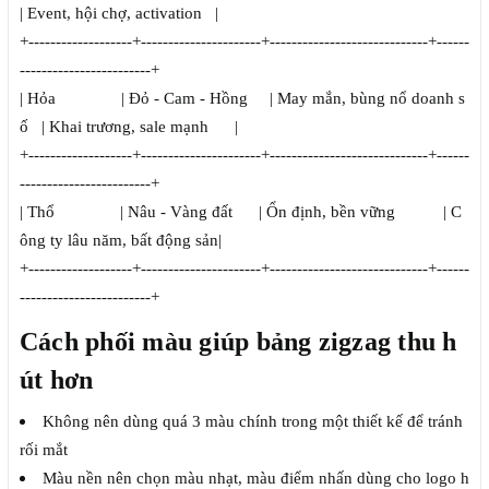
| Event, hội chợ, activation |
+-------------------+----------------------+-----------------------------+------
------------------------+
| Hỏa | Đỏ - Cam - Hồng | May mắn, bùng nổ doanh s
ố | Khai trương, sale mạnh |
+-------------------+----------------------+-----------------------------+------
------------------------+
| Thổ | Nâu - Vàng đất | Ổn định, bền vững | C
ông ty lâu năm, bất động sản|
+-------------------+----------------------+-----------------------------+------
------------------------+
Cách phối màu giúp bảng zigzag thu h
út hơn
Không nên dùng quá 3 màu chính trong một thiết kế để tránh
rối mắt
Màu nền nên chọn màu nhạt, màu điểm nhấn dùng cho logo h