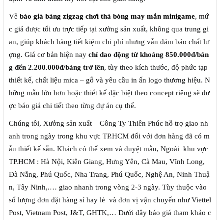
Về
báo giá bảng zigzag chơi thả bóng may mắn minigame
, mứ
c giá được tối ưu trực tiếp tại xưởng sản xuất, không qua trung gi
an, giúp khách hàng tiết kiệm chi phí nhưng vẫn đảm bảo chất lư
ợng. Giá cơ bản hiện nay
chỉ dao động từ khoảng 850.000đ/bản
g đến 2.200.000đ/bảng trở lên
, tùy theo kích thước, độ phức tạp
thiết kế, chất liệu mica – gỗ và yêu cầu in ấn logo thương hiệu. N
hững mẫu lớn hơn hoặc thiết kế đặc biệt theo concept riêng sẽ đư
ợc báo giá chi tiết theo từng dự án cụ thể.
Chúng tôi, Xưởng sản xuất – Công Ty Thiên Phúc hỗ trợ giao nh
anh trong ngày trong khu vực TP.HCM đối với đơn hàng đã có m
ẫu thiết kế sẵn. Khách có thể xem và duyệt mẫu, Ngoài khu vực
TP.HCM : Hà Nội, Kiên Giang, Hưng Yên, Cà Mau, Vĩnh Long,
Đà Nẵng, Phú Quốc, Nha Trang, Phú Quốc, Nghệ An, Ninh Thuậ
n, Tây Ninh,.… giao nhanh trong vòng 2-3 ngày. Tùy thuộc vào
số lượng đơn đặt hàng sỉ hay lẻ và đơn vị vận chuyển như Viettel
Post, Vietnam Post, J&T, GHTK,… Dưới đây báo giá tham khảo c