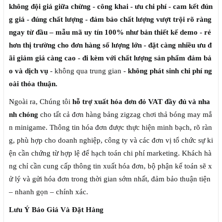
không đội giá giữa chừng - công khai - ưu chi phí - cam kết đún
g giá - đúng chất lượng - đảm bảo chất lượng vượt trội rõ ràng
ngay từ đầu – mẫu mã uy tín 100% như bản thiết kế demo - rẻ
hơn thị trường cho đơn hàng số lượng lớn - đặt càng nhiều ưu đ
ãi giảm giá càng cao - đi kèm với chất lượng sản phẩm đảm bả
o và dịch vụ
- không qua trung gian -
không phát sinh chi phí ng
oài thỏa thuận.
Ngoài ra, Chúng tôi
hỗ trợ xuất hóa đơn đỏ VAT đầy đủ và nha
nh chóng
cho tất cả đơn hàng bảng zigzag chơi thả bóng may mắ
n minigame. Thông tin hóa đơn được thực hiện minh bạch, rõ ràn
g, phù hợp cho doanh nghiệp, công ty và các đơn vị tổ chức sự ki
ện cần chứng từ hợp lệ để hạch toán chi phí marketing. Khách hà
ng chỉ cần cung cấp thông tin xuất hóa đơn, bộ phận kế toán sẽ x
ử lý và gửi hóa đơn trong thời gian sớm nhất, đảm bảo thuận tiện
– nhanh gọn – chính xác.
Lưu Ý Báo Giá Và Đặt Hàng