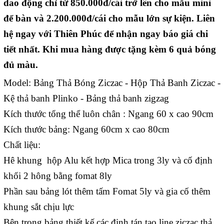
dao động chỉ từ 850.000đ/cái trở lên cho mẫu mini
để bàn và 2.200.000đ/cái cho mẫu lớn sự kiện. Liên
hệ ngay với Thiên Phúc để nhận ngay báo giá chi
tiết nhất. Khi mua hàng được tặng kèm 6 quả bóng
đủ màu.
Model: Bảng Thả Bóng Ziczac - Hộp Thả Banh Ziczac -
Kệ thả banh Plinko - Bảng thả banh zigzag
Kích thước tổng thể luôn chân : Ngang 60 x cao 90cm
Kích thước bảng: Ngang 60cm x cao 80cm
Chất liệu:
Hê khung hộp Alu kết hợp Mica trong 3ly và cố định
khối 2 hông bằng fomat 8ly
Phần sau bảng lót thêm tấm Fomat 5ly và gia cố thêm
khung sắt chịu lực
Bên trong bảng thiết kế các đinh tán tạo line ziczac thả