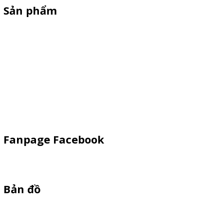
Sản phẩm
Xe Sắt/Inox
Backdrop Chụp Hình
Xe Gỗ Bán Hàng
Booth Sampling
Khay Inox
Vật Phẩm Quảng Cáo
Fanpage Facebook
Bản đồ