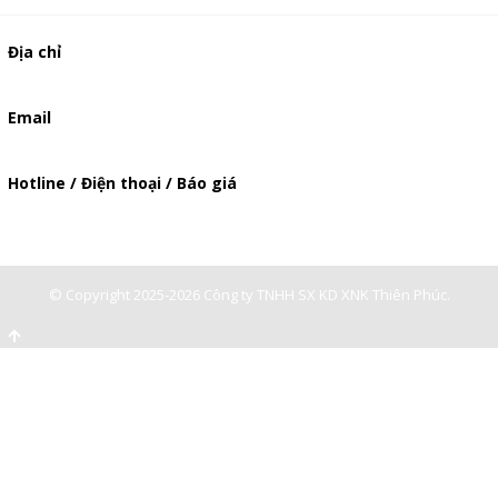
Địa chỉ
506/49/7 Lạc Long Quân, Phường 5, Quận 11, TP.HCM
Email
baogia.thienphuc@gmail.com
Hotline / Điện thoại / Báo giá
0947893139
-
0903897980
© Copyright 2025-2026 Công ty TNHH SX KD XNK Thiên Phúc.