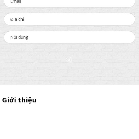
Gửi
Giới thiệu
Sỉ lẻ quầy bán hàng di động, booth sampling lắp ráp, quầy nhựa
sampling, xe bán trà sữa, tủ bán cafe, xe bike coffee, xe sinh tố giá
rẻ - Giao hàng toàn quốc