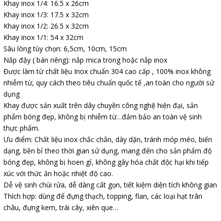
Khay inox 1/4: 16.5 x 26cm
Khay inox 1/3: 17.5 x 32cm
Khay inox 1/2: 26.5 x 32cm
Khay inox 1/1: 54 x 32cm
Sâu lòng tùy chọn: 6,5cm, 10cm, 15cm
Nắp đậy ( bán riêng): nắp mica trong hoặc nắp inox
Được làm từ chất liệu Inox chuẩn 304 cao cấp , 100% inox không
nhiễm từ, quy cách theo tiêu chuẩn quốc tế ,an toàn cho người sử
dụng
Khay được sản xuất trên dây chuyền công nghệ hiện đại, sản
phẩm bóng đẹp, không bị nhiễm từ…đảm bảo an toàn vệ sinh
thực phẩm.
Ưu điểm: Chất liệu inox chắc chắn, dày dặn, tránh móp méo, biến
dạng, bền bỉ theo thời gian sử dụng, mang đến cho sản phẩm độ
bóng đẹp, không bị hoen gỉ, không gây hóa chất độc hại khi tiếp
xúc với thức ăn hoặc nhiệt độ cao.
Dễ vệ sinh chùi rửa, dễ dàng cất gọn, tiết kiệm diện tích không gian
Thích hợp: dùng để đựng thạch, topping, flan, các loại hạt trân
châu, đựng kem, trái cây, xiên que…