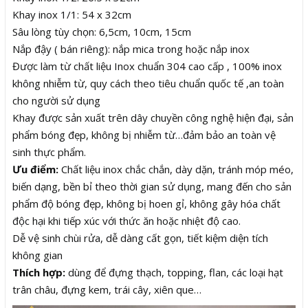
Khay inox 1/1: 54 x 32cm
Sâu lòng tùy chọn: 6,5cm, 10cm, 15cm
Nắp đậy ( bán riêng): nắp mica trong hoặc nắp inox
Được làm từ chất liệu Inox chuẩn 304 cao cấp , 100% inox
không nhiễm từ, quy cách theo tiêu chuẩn quốc tế ,an toàn
cho người sử dụng
Khay được sản xuất trên dây chuyền công nghệ hiện đại, sản
phẩm bóng đẹp, không bị nhiễm từ…đảm bảo an toàn vệ
sinh thực phẩm.
Ưu điểm:
Chất liệu inox chắc chắn, dày dặn, tránh móp méo,
biến dạng, bền bỉ theo thời gian sử dụng, mang đến cho sản
phẩm độ bóng đẹp, không bị hoen gỉ, không gây hóa chất
độc hại khi tiếp xúc với thức ăn hoặc nhiệt độ cao.
Dễ vệ sinh chùi rửa, dễ dàng cất gọn, tiết kiệm diện tích
không gian
Thích hợp:
dùng để đựng thạch, topping, flan, các loại hạt
trân châu, đựng kem, trái cây, xiên que…