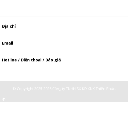
Địa chỉ
506/49/7 Lạc Long Quân, Phường 5, Quận 11, TP.HCM
Email
baogia.thienphuc@gmail.com
Hotline / Điện thoại / Báo giá
0947893139
-
0903897980
© Copyright 2025-2026 Công ty TNHH SX KD XNK Thiên Phúc.