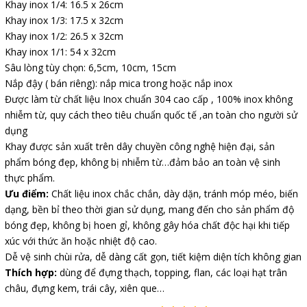
Khay inox 1/4: 16.5 x 26cm
Khay inox 1/3: 17.5 x 32cm
Khay inox 1/2: 26.5 x 32cm
Khay inox 1/1: 54 x 32cm
Sâu lòng tùy chọn: 6,5cm, 10cm, 15cm
Nắp đậy ( bán riêng): nắp mica trong hoặc nắp inox
Được làm từ chất liệu Inox chuẩn 304 cao cấp , 100% inox không
nhiễm từ, quy cách theo tiêu chuẩn quốc tế ,an toàn cho người sử
dụng
Khay được sản xuất trên dây chuyền công nghệ hiện đại, sản
phẩm bóng đẹp, không bị nhiễm từ…đảm bảo an toàn vệ sinh
thực phẩm.
Ưu điểm:
Chất liệu inox chắc chắn, dày dặn, tránh móp méo, biến
dạng, bền bỉ theo thời gian sử dụng, mang đến cho sản phẩm độ
bóng đẹp, không bị hoen gỉ, không gây hóa chất độc hại khi tiếp
xúc với thức ăn hoặc nhiệt độ cao.
Dễ vệ sinh chùi rửa, dễ dàng cất gọn, tiết kiệm diện tích không gian
Thích hợp:
dùng để đựng thạch, topping, flan, các loại hạt trân
châu, đựng kem, trái cây, xiên que…