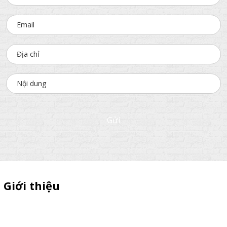
Gửi
Giới thiệu
Sỉ lẻ quầy bán hàng di động, booth sampling lắp ráp, quầy nhựa
sampling, xe bán trà sữa, tủ bán cafe, xe bike coffee, xe sinh tố giá