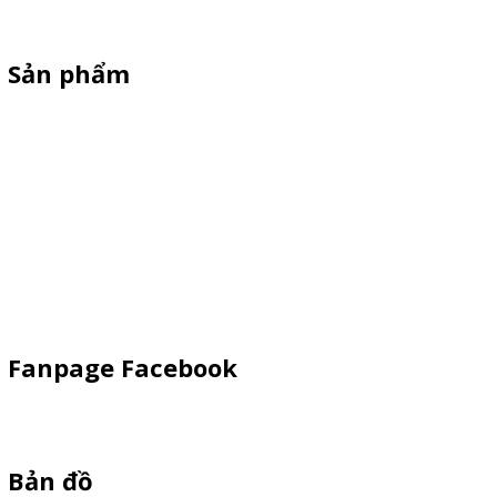
rẻ - Giao hàng toàn quốc
Sản phẩm
Xe Sắt/Inox
Backdrop Chụp Hình
Xe Gỗ Bán Hàng
Booth Sampling
Khay Inox
Vật Phẩm Quảng Cáo
Fanpage Facebook
Bản đồ