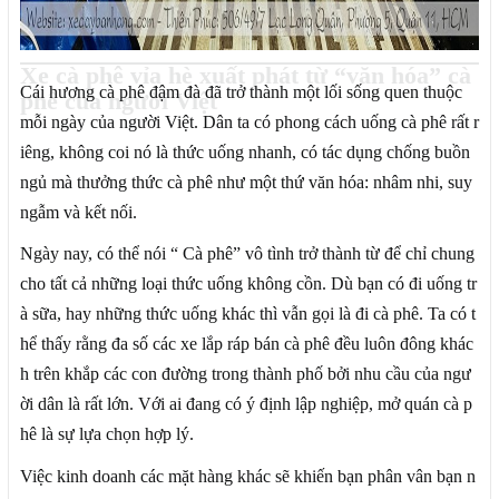
Xe cà phê vỉa hè xuất phát từ “văn hóa” cà
Cái hương cà phê đậm đà đã trở thành một lối sống quen thuộc
phê của người Việt
mỗi ngày của người Việt. Dân ta có phong cách uống cà phê rất r
iêng, không coi nó là thức uống nhanh, có tác dụng chống buồn
ngủ mà thưởng thức cà phê như một thứ văn hóa: nhâm nhi, suy
ngẫm và kết nối.
Ngày nay, có thể nói “ Cà phê” vô tình trở thành từ để chỉ chung
cho tất cả những loại thức uống không cồn. Dù bạn có đi uống tr
à sữa, hay những thức uống khác thì vẫn gọi là đi cà phê. Ta có t
hể thấy rằng đa số các xe lắp ráp bán cà phê đều luôn đông khác
h trên khắp các con đường trong thành phố bởi nhu cầu của ngư
ời dân là rất lớn. Với ai đang có ý định lập nghiệp, mở quán cà p
hê là sự lựa chọn hợp lý.
Việc kinh doanh các mặt hàng khác sẽ khiến bạn phân vân bạn n