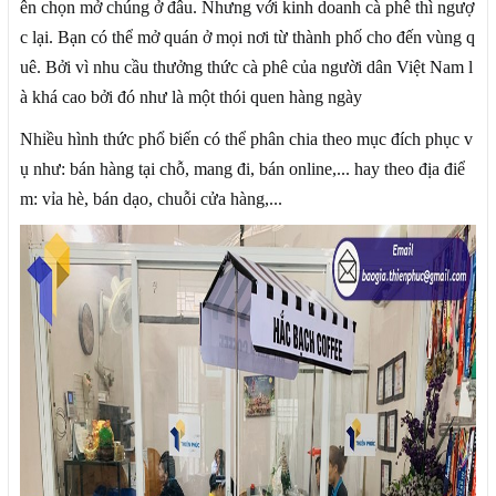
ên chọn mở chúng ở đâu. Nhưng với kinh doanh cà phê thì ngượ
c lại. Bạn có thể mở quán ở mọi nơi từ thành phố cho đến vùng q
uê. Bởi vì nhu cầu thưởng thức cà phê của người dân Việt Nam l
à khá cao bởi đó như là một thói quen hàng ngày
Nhiều hình thức phổ biến có thể phân chia theo mục đích phục v
ụ như: bán hàng tại chỗ, mang đi, bán online,... hay theo địa điể
m: vỉa hè, bán dạo, chuỗi cửa hàng,...