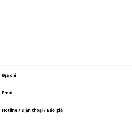
Địa chỉ
506/49/7 Lạc Long Quân, Phường 5, Quận 11, TP.HCM
Email
baogia.thienphuc@gmail.com
Hotline / Điện thoại / Báo giá
0947893139
-
0903897980