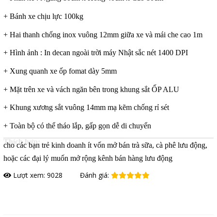
+ Bánh xe chịu lực 100kg
+ Hai thanh chống inox vuông 12mm giữa xe và mái che cao 1m
+ Hình ảnh : In decan ngoài trời máy Nhật sắc nét 1400 DPI
+ Xung quanh xe ốp fomat dày 5mm
+ Mặt trên xe và vách ngăn bên trong khung sắt ỐP ALU
+ Khung xương sắt vuông 14mm mạ kẽm chống rỉ sét
+ Toàn bộ có thể tháo lắp, gấp gọn dễ di chuyển
Thích hợp:
cho các bạn trẻ kinh doanh ít vốn mở bán trà sữa, cà phê lưu động,
hoặc các đại lý muốn mở rộng kênh bán hàng lưu động
Lượt xem: 9028
Đánh giá:
Đặt hàng