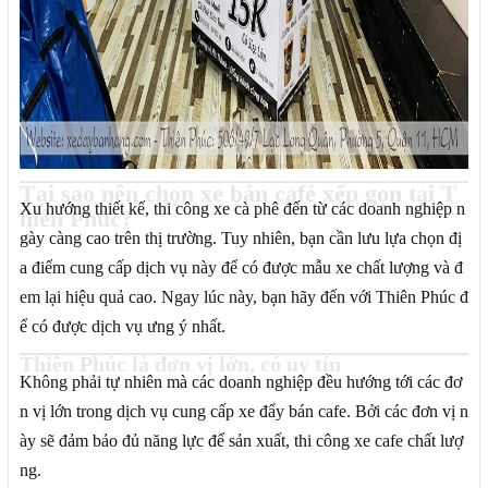
Tại sao nên chọn
xe bán café xếp gọn
tại T
Xu hướng thiết kế, thi công xe cà phê đến từ các doanh nghiệp n
hiên Phúc?
gày càng cao trên thị trường. Tuy nhiên, bạn cần lưu lựa chọn đị
a điểm cung cấp dịch vụ này để có được mẫu xe chất lượng và đ
em lại hiệu quả cao. Ngay lúc này, bạn hãy đến với Thiên Phúc đ
ể có được dịch vụ ưng ý nhất.
Thiên Phúc là đơn vị lớn, có uy tín
Không phải tự nhiên mà các doanh nghiệp đều hướng tới các đơ
n vị lớn trong dịch vụ cung cấp xe đẩy bán cafe. Bởi các đơn vị n
ày sẽ đảm bảo đủ năng lực để sản xuất, thi công xe cafe chất lượ
ng.