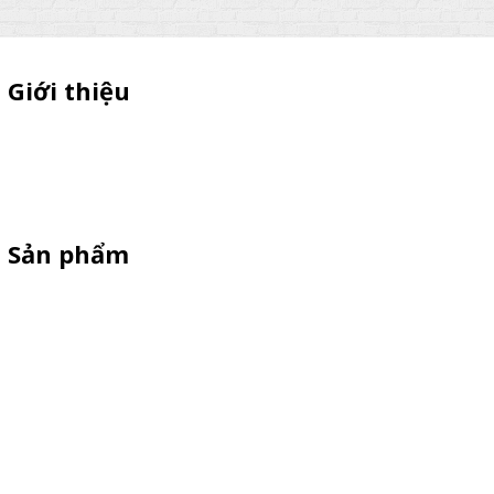
Giới thiệu
Sỉ lẻ quầy bán hàng di động, booth sampling lắp ráp, quầy nhựa
sampling, xe bán trà sữa, tủ bán cafe, xe bike coffee, xe sinh tố giá
rẻ - Giao hàng toàn quốc
Sản phẩm
Xe Sắt/Inox
Backdrop Chụp Hình
Xe Gỗ Bán Hàng
Booth Sampling
Khay Inox
Vật Phẩm Quảng Cáo