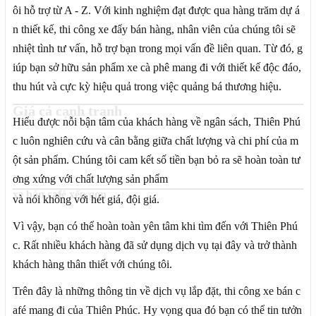
ôi hỗ trợ từ A - Z. Với kinh nghiệm đạt được qua hàng trăm dự á
n thiết kế, thi công xe đẩy bán hàng, nhân viên của chúng tôi sẽ
nhiệt tình tư vấn, hỗ trợ bạn trong mọi vấn đề liên quan. Từ đó, g
iúp bạn sở hữu sản phẩm xe cà phê mang đi với thiết kế độc đáo,
thu hút và cực kỳ hiệu quả trong việc quảng bá thương hiệu.
Giá cả cạnh tranh
Hiểu được nỗi bận tâm của khách hàng về ngân sách, Thiên Phú
c luôn nghiên cứu và cân bằng giữa chất lượng và chi phí của m
ột sản phẩm. Chúng tôi cam kết số tiền bạn bỏ ra sẽ hoàn toàn tư
ơng xứng với chất lượng sản phẩm
xe bán café xếp gọn
và nói không với hét giá, đội giá.
Vì vậy, bạn có thể hoàn toàn yên tâm khi tìm đến với Thiên Phú
c. Rất nhiều khách hàng đã sử dụng dịch vụ tại đây và trở thành
khách hàng thân thiết với chúng tôi.
Trên đây là những thông tin về dịch vụ lắp đặt, thi công xe bán c
afé mang đi của Thiên Phúc. Hy vọng qua đó bạn có thể tin tưởn