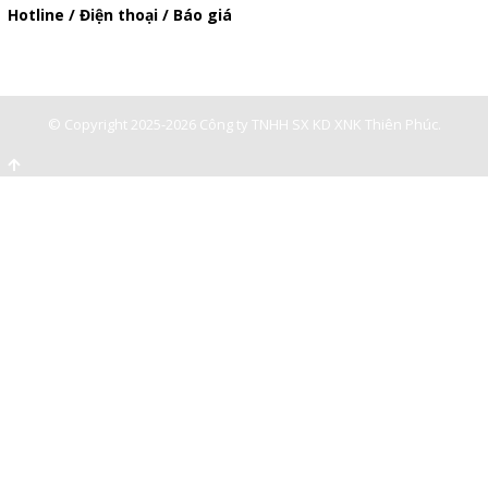
Hotline / Điện thoại / Báo giá
0947893139
-
0903897980
© Copyright 2025-2026 Công ty TNHH SX KD XNK Thiên Phúc.