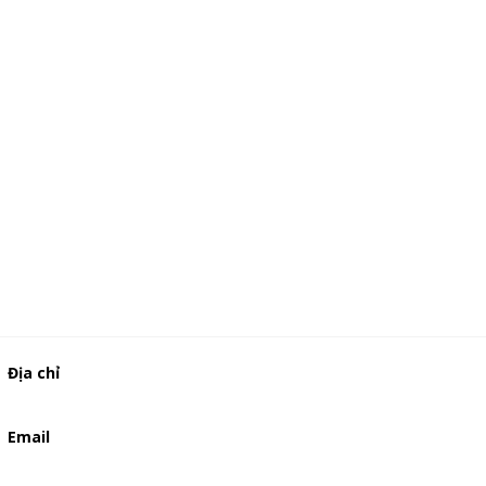
Địa chỉ
506/49/7 Lạc Long Quân, Phường 5, Quận 11, TP.HCM
Email
baogia.thienphuc@gmail.com