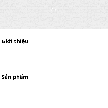
Gửi
Giới thiệu
Sỉ lẻ quầy bán hàng di động, booth sampling lắp ráp, quầy nhựa
sampling, xe bán trà sữa, tủ bán cafe, xe bike coffee, xe sinh tố giá
rẻ - Giao hàng toàn quốc
Sản phẩm
Xe Sắt/Inox
Backdrop Chụp Hình
Xe Gỗ Bán Hàng