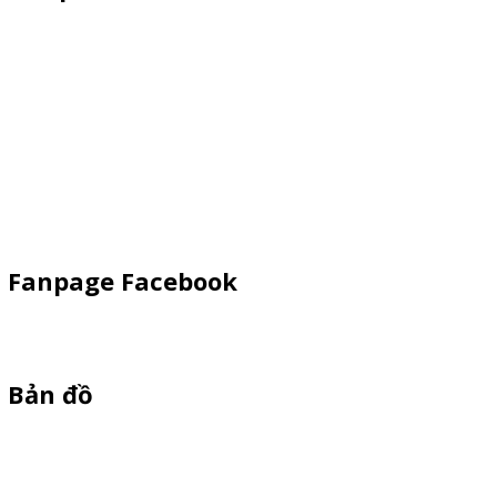
Xe Sắt/Inox
Backdrop Chụp Hình
Xe Gỗ Bán Hàng
Booth Sampling
Khay Inox
Vật Phẩm Quảng Cáo
Fanpage Facebook
Bản đồ