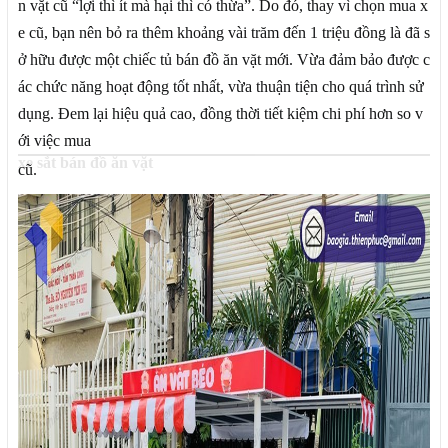
n vặt cũ “lợi thì ít mà hại thì có thừa”. Do đó, thay vì chọn mua x
e cũ, bạn nên bỏ ra thêm khoảng vài trăm đến 1 triệu đồng là đã s
ở hữu được một chiếc tủ bán đồ ăn vặt mới. Vừa đảm bảo được c
ác chức năng hoạt động tốt nhất, vừa thuận tiện cho quá trình sử
dụng. Đem lại hiệu quả cao, đồng thời tiết kiệm chi phí hơn so v
ới việc mua
xe sắt bán đồ ăn vặt
cũ.