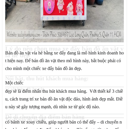
Lý do nên chọn mua xe đẩy bán đồ ăn vặt v
Bán đồ ăn vặt vỉa hè bằng xe đẩy đang là mô hình kinh doanh ho
ỉa hè đẹp
t hiện nay. Để bán đồ ăn vặt theo mô hình này, bắt buộc phải có
cho mình một chiếc xe đẩy bán đồ ăn đẹp.
Nổi bật, thu hút khách mua hàng:
Một chiếc
xe sắt bán đồ ăn vặt
đẹp sẽ là điểm nhấn thu hút khách mua hàng. Với thiết kế 3 chiề
u, cách trang trí xe bán đồ ăn vặt độc đáo, hình ảnh đẹp mắt. Điề
u này sẽ gây tượng mạnh, dù nhìn xe từ góc độ nào.
Dễ di chuyển địa điểm bán hàng
Xe sắt bán đồ ăn vặt
có bánh xe xoay chiều, giúp người bán có thể đẩy – di chuyển n