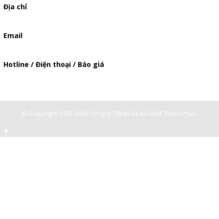
Địa chỉ
506/49/7 Lạc Long Quân, Phường 5, Quận 11, TP.HCM
Email
baogia.thienphuc@gmail.com
Hotline / Điện thoại / Báo giá
0947893139
-
0903897980
© Copyright 2025-2026 Công ty TNHH SX KD XNK Thiên Phúc.