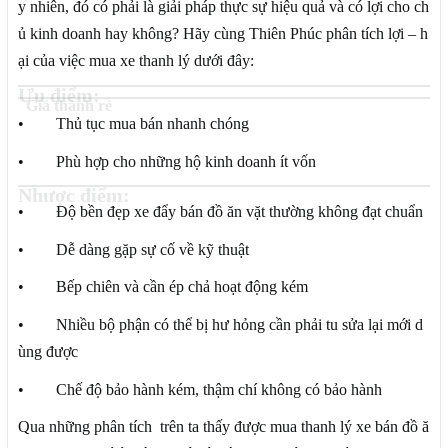
y nhiên, đó có phải là giải pháp thực sự hiệu quả và có lợi cho ch
ủ kinh doanh hay không? Hãy cùng Thiên Phúc phân tích lợi – h
ại của việc mua xe thanh lý dưới đây:
Ưu điểm:
Giá thành rẻ
• Thủ tục mua bán nhanh chóng
• Phù hợp cho những hộ kinh doanh ít vốn
Nhược điểm:
• Độ bền đẹp xe đẩy bán đồ ăn vặt thường không đạt chuẩn
• Dễ dàng gặp sự cố về kỹ thuật
• Bếp chiên và cần ép chả hoạt động kém
• Nhiều bộ phận có thể bị hư hỏng cần phải tu sửa lại mới d
ùng được
• Chế độ bảo hành kém, thậm chí không có bảo hành
Qua những phân tích trên ta thấy được mua thanh lý xe bán đồ ă