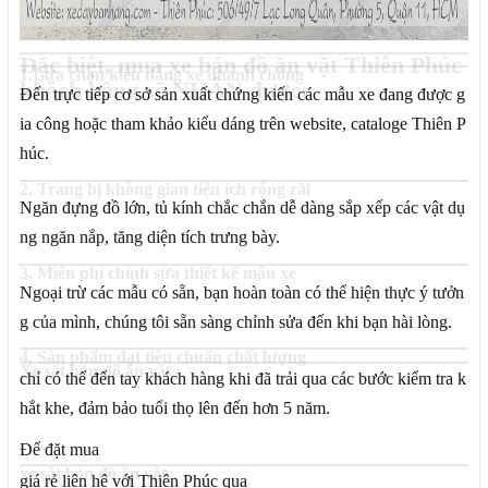
Đặc biệt, mua xe bán đồ ăn vặt Thiên Phúc
1.Lựa chọn kiểu dáng xe nhanh chóng
khách hàng sẽ NHẬN được:
Đến trực tiếp cơ sở sản xuất chứng kiến các mẫu xe đang được g
ia công hoặc tham khảo kiểu dáng trên website, cataloge Thiên P
húc.
2. Trang bị không gian tiện ích rộng rãi
Ngăn đựng đồ lớn, tủ kính chắc chắn dễ dàng sắp xếp các vật dụ
ng ngăn nắp, tăng diện tích trưng bày.
3. Miễn phí chỉnh sửa thiết kế mẫu xe
Ngoại trừ các mẫu có sẵn, bạn hoàn toàn có thể hiện thực ý tưởn
g của mình, chúng tôi sẵn sàng chỉnh sửa đến khi bạn hài lòng.
4. Sản phẩm đạt tiêu chuẩn chất lượng
Xe sắt bán đồ ăn vặt
chỉ có thể đến tay khách hàng khi đã trải qua các bước kiểm tra k
hắt khe, đảm bảo tuổi thọ lên đến hơn 5 năm.
Để đặt mua
xe sắt bán đồ ăn vặt
giá rẻ liên hệ với Thiên Phúc qua