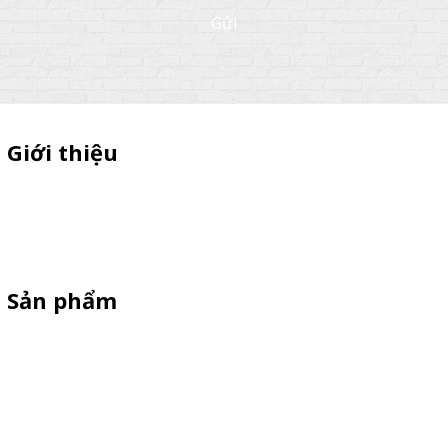
Gửi
Giới thiệu
Sỉ lẻ quầy bán hàng di động, booth sampling lắp ráp, quầy nhựa
sampling, xe bán trà sữa, tủ bán cafe, xe bike coffee, xe sinh tố giá
rẻ - Giao hàng toàn quốc
Sản phẩm
Xe Sắt/Inox
Backdrop Chụp Hình
Xe Gỗ Bán Hàng
Booth Sampling