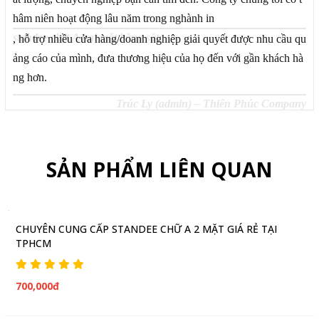
hâm niên hoạt động lâu năm trong nghành in
standee chữ A hai mặt bằng sắt
, hỗ trợ nhiều cửa hàng/doanh nghiệp giải quyết được nhu cầu qu
ảng cáo của mình, đưa thương hiệu của họ đến với gần khách hà
ng hơn.
Trúc Ly (admin) – Thiên Phúc Company
SẢN PHẨM LIÊN QUAN
CHUYÊN CUNG CẤP STANDEE CHỮ A 2 MẶT GIÁ RẺ TẠI
TPHCM
700,000đ