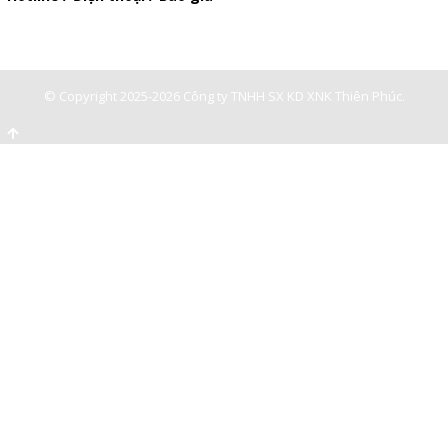
0947893139
-
0903897980
© Copyright 2025-2026 Công ty TNHH SX KD XNK Thiên Phúc.