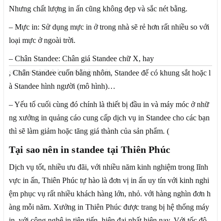
Nhưng chất lượng in ấn cũng không đẹp và sắc nét bằng.
– Mực in: Sử dụng mực in ở trong nhà sẽ rẻ hơn rất nhiều so với
loại mực ở ngoài trời.
– Chân Standee: Chân giá Standee chữ X, hay
standee chữ A hai mặt bằng sắt
, Chân Standee cuốn bằng nhôm, Standee đế có khung sắt hoặc l
à Standee hình người (mô hình)…
– Yếu tố cuối cùng đó chính là thiết bị đầu in và máy móc ở nhữ
ng xưởng in quảng cáo cung cấp dịch vụ in Standee cho các bạn
thì sẽ làm giảm hoặc tăng giá thành của sản phẩm. (
Tại sao nên in standee tại Thiên Phúc
Dịch vụ tốt, nhiều ưu đãi, với nhiều năm kinh nghiệm trong lĩnh
vực in ấn, Thiên Phúc tự hào là đơn vị in ấn uy tín với kinh nghi
ệm phục vụ rất nhiều khách hàng lớn, nhỏ. với hàng nghìn đơn h
àng mỗi năm. Xưởng in Thiên Phúc được trang bị hệ thống máy
in, với công nghệ in tiên tiến, hiện đại nhất hiện nay. Với tốc độ