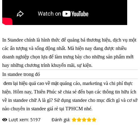
In Standee chính là hình thức để quáng bá thương hiệu, dịch vụ một
các ấn tượng và sống động nhất. Mà hiện nay đang được nhiều
doanh nghiệp chọn lựa để làm trưng bày cho những sản phẩm mới
hay những chương trình khuyến mãi, sự kiện.
In standee trong đó
standee chữ A hai mặt bằng sắt
đem lại hiệu quả cao về mặt quảng cáo, marketing và chi phí thực
hiện. Hôm nay, Thiên Phúc sẽ chia sẻ đến bạn các thông tin hữu ích
về in standee chữ A là gì? Sử dụng standee cho mục đích gì và cơ sở
nào chuyên in standee giá rẻ tại TPHCM nhé.
Lượt xem: 5197
Đánh giá:
Đặt hàng