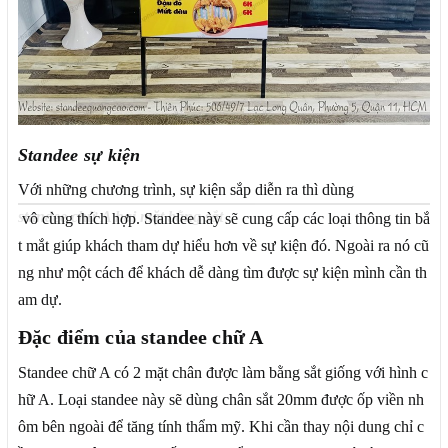
Standee sự kiện
Với những chương trình, sự kiện sắp diễn ra thì dùng
standee chữ A hai mặt bằng sắt
vô cùng thích hợp. Standee này sẽ cung cấp các loại thông tin bắ
t mắt giúp khách tham dự hiểu hơn về sự kiện đó. Ngoài ra nó cũ
ng như một cách để khách dễ dàng tìm được sự kiện mình cần th
am dự.
Đặc điểm của standee chữ A
Standee chữ A có 2 mặt chân được làm bằng sắt giống với hình c
hữ A. Loại standee này sẽ dùng chân sắt 20mm được ốp viền nh
ôm bên ngoài để tăng tính thẩm mỹ. Khi cần thay nội dung chỉ c