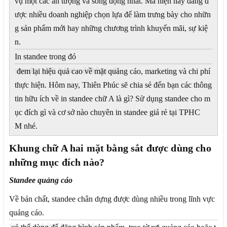
vụ một các ấn tượng và sống động nhất. Mà hiện nay đang đ
ược nhiều doanh nghiệp chọn lựa để làm trưng bày cho nhữn
g sản phẩm mới hay những chương trình khuyến mãi, sự kiệ
n.
In standee trong đó
standee chữ A hai mặt bằng sắt
đem lại hiệu quả cao về mặt quảng cáo, marketing và chi phí
thực hiện. Hôm nay, Thiên Phúc sẽ chia sẻ đến bạn các thông
tin hữu ích về in standee chữ A là gì? Sử dụng standee cho m
ục đích gì và cơ sở nào chuyên in standee giá rẻ tại TPHC
M nhé.
Khung chữ A hai mặt bằng sắt được dùng cho
những mục đích nào?
Standee quảng cáo
Về bản chất, standee chân dựng được dùng nhiều trong lĩnh vực
quảng cáo.
Standee chữ A hai mặt bằng sắt