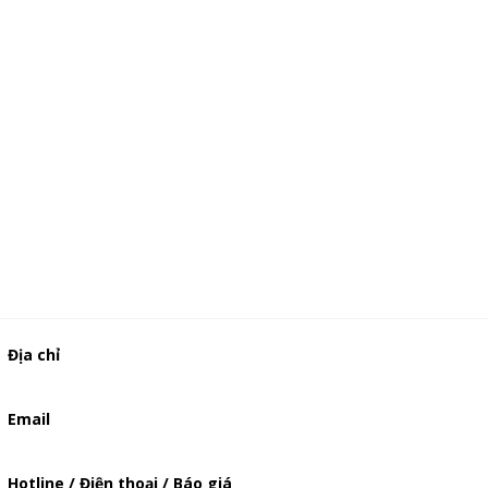
Địa chỉ
506/49/7 Lạc Long Quân, Phường 5, Quận 11, TP.HCM
Email
baogia.thienphuc@gmail.com
Hotline / Điện thoại / Báo giá