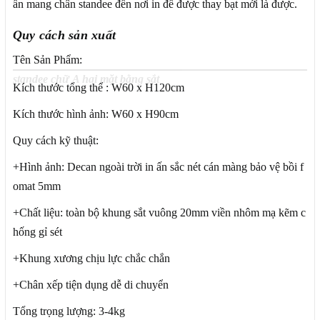
ần mang chân standee đến nơi in để được thay bạt mới là được.
Quy cách sản xuất
Tên Sản Phẩm:
standee chữ A hai mặt bằng sắt
Kích thước tổng thể : W60 x H120cm
Kích thước hình ảnh: W60 x H90cm
Quy cách kỹ thuật:
+Hình ảnh: Decan ngoài trời in ấn sắc nét cán màng bảo vệ bồi f
omat 5mm
+Chất liệu: toàn bộ khung sắt vuông 20mm viền nhôm mạ kẽm c
hống gỉ sét
+Khung xương chịu lực chắc chắn
+Chân xếp tiện dụng dễ di chuyển
Tổng trọng lượng: 3-4kg