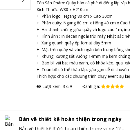
Tên Sản Phẩm: Quầy bán cà phê di động lắp ráp 
Kích Thước: W80 x H210cm
+ Phần logo: Ngang 80 cm x Cao 30cm
+ Phần quầy: Ngang 80 cm x Hông 40 cm x Cao
+ Hai thanh chống giữa quầy và logo cao 1m, i
+ Hình ảnh : In decan ngoài trời máy Nhật sắc né
+ Xung quanh quầy ốp fomat dày 5mm
+ Mặt trên quầy và vách ngăn bên trong bằng kh
+ Khung xương sắt vuông 14mm mạ kẽm chống r
+ Bao bì: vải bạt màu xanh, có khóa kéo, quai xác
+ Toàn bộ có thể tháo lắp, gấp gọn dễ di chuyển
Thích hợp: cho các chương trình chạy event sự kiệ
Lượt xem: 3759
Đánh giá:
Đặt hàng
Bản vẽ thiết kế hoàn thiện trong ngày
Bản vẽ thiết kế được hoàn thiện trong vòng 12 –