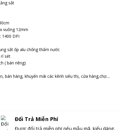
bằng sắt
 80cm
nox vuông 12mm
t 1400 DPI
ung sắt ốp alu chống thấm nước
ỉ sét
h ( bán riêng)
n, bán hàng, khuyến mãi các kênh siêu thị, cửa hàng,chợ....
Đổi Trả Miễn Phí
Được đổi trả miễn phí nếu mẫu mã, kiểu dáng,