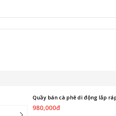
Hàng Lưu Động
KHAY SAMPLING
Backdrop Chụp Hình
X
Vật Phẩm Quảng Cáo
Quầy bán cà phê di động lắp rá
980,000đ