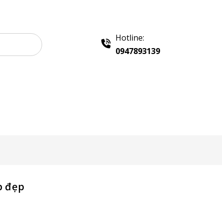
Hotline:
0947893139
e Gỗ Bán Hàng
Booth Sampling
Khay Inox
p đẹp