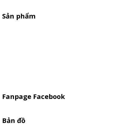
Sản phẩm
Xe Sắt/Inox
Backdrop Chụp Hình
Xe Gỗ Bán Hàng
Booth Sampling
Khay Inox
Vật Phẩm Quảng Cáo
Fanpage Facebook
Bản đồ