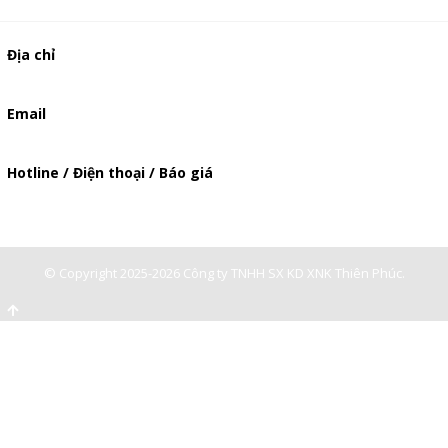
Địa chỉ
506/49/7 Lạc Long Quân, Phường 5, Quận 11, TP.HCM
Email
baogia.thienphuc@gmail.com
Hotline / Điện thoại / Báo giá
0947893139
-
0903897980
© Copyright 2025-2026 Công ty TNHH SX KD XNK Thiên Phúc.