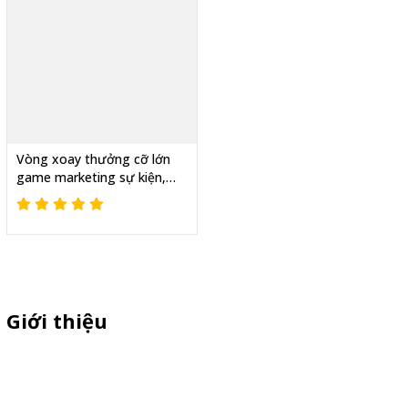
Vòng xoay thưởng cỡ lớn
game marketing sự kiện,
Tăng tương tác thật
Giới thiệu
Sỉ lẻ quầy bán hàng di động, booth sampling lắp ráp, quầy nhựa
sampling, xe bán trà sữa, tủ bán cafe, xe bike coffee, xe sinh tố giá
rẻ - Giao hàng toàn quốc