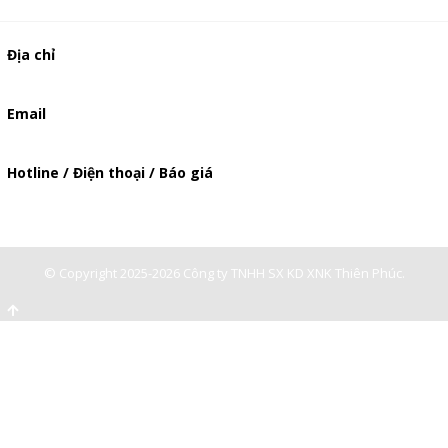
Địa chỉ
506/49/7 Lạc Long Quân, Phường 5, Quận 11, TP.HCM
Email
baogia.thienphuc@gmail.com
Hotline / Điện thoại / Báo giá
0947893139
-
0903897980
© Copyright 2025-2026 Công ty TNHH SX KD XNK Thiên Phúc.