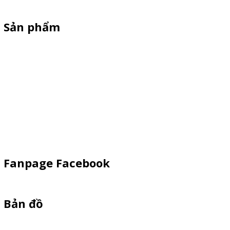
Sản phẩm
Xe Sắt/Inox
Backdrop Chụp Hình
Xe Gỗ Bán Hàng
Booth Sampling
Khay Inox
Vật Phẩm Quảng Cáo
Fanpage Facebook
Bản đồ