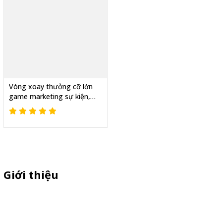
Vòng xoay thưởng cỡ lớn
game marketing sự kiện,
Tăng tương tác thật
Giới thiệu
Sỉ lẻ quầy bán hàng di động, booth sampling lắp ráp, quầy nhựa
sampling, xe bán trà sữa, tủ bán cafe, xe bike coffee, xe sinh tố giá
rẻ - Giao hàng toàn quốc