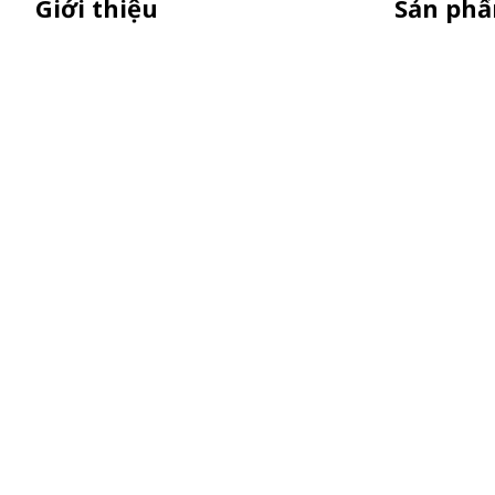
Giới thiệu
Sản ph
Sỉ lẻ quầy bán hàng di động, booth
Xe Sắt/Inox
sampling lắp ráp, quầy nhựa sampling,
Backdrop C
xe bán trà sữa, tủ bán cafe, xe bike
Xe Gỗ Bán 
coffee, xe sinh tố giá rẻ - Giao hàng toàn
Booth Samp
quốc
Khay Inox
Vật Phẩm Q