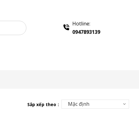
Hotline:
0947893139
 Sampling
Khay Inox
Vật Phẩm Quảng Cáo
Sắp xếp theo :