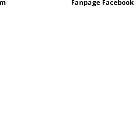
ẩm
Fanpage Facebook
hụp Hình
Hàng
ling
uảng Cáo