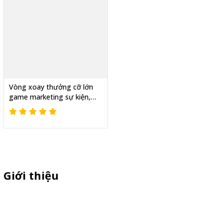
Vòng xoay thưởng cỡ lớn
game marketing sự kiện,
Tăng tương tác thật
Giới thiệu
Sỉ lẻ quầy bán hàng di động, booth sampling lắp ráp, quầy nhựa
sampling, xe bán trà sữa, tủ bán cafe, xe bike coffee, xe sinh tố giá
rẻ - Giao hàng toàn quốc