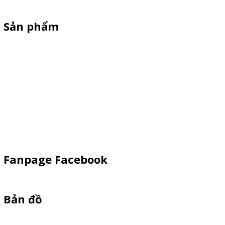
Sản phẩm
Xe Sắt/Inox
Backdrop Chụp Hình
Xe Gỗ Bán Hàng
Booth Sampling
Khay Inox
Vật Phẩm Quảng Cáo
Fanpage Facebook
Bản đồ