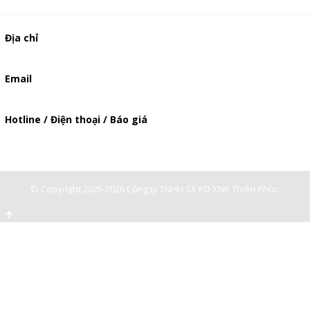
Địa chỉ
506/49/7 Lạc Long Quân, Phường 5, Quận 11, TP.HCM
Email
baogia.thienphuc@gmail.com
Hotline / Điện thoại / Báo giá
0947893139
-
0903897980
© Copyright 2025-2026 Công ty TNHH SX KD XNK Thiên Phúc.