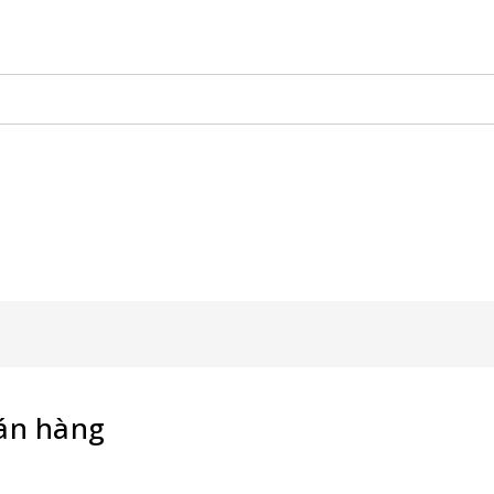
Hàng Lưu Động
KHAY SAMPLING
Backdrop Chụp Hình
X
Vật Phẩm Quảng Cáo
án hàng