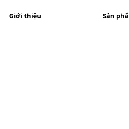
Giới thiệu
Sản ph
Sỉ lẻ quầy bán hàng di động, booth
Xe Sắt/Inox
sampling lắp ráp, quầy nhựa sampling,
Backdrop C
xe bán trà sữa, tủ bán cafe, xe bike
Xe Gỗ Bán 
coffee, xe sinh tố giá rẻ - Giao hàng toàn
Booth Samp
quốc
Khay Inox
Vật Phẩm Q