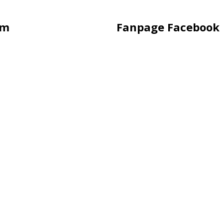
ẩm
Fanpage Facebook
hụp Hình
Hàng
ling
uảng Cáo