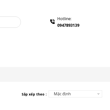
Hotline:
0947893139
e Gỗ Bán Hàng
Booth Sampling
Khay Inox
Sắp xếp theo :