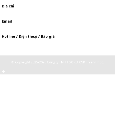
Địa chỉ
506/49/7 Lạc Long Quân, Phường 5, Quận 11, TP.HCM
Email
baogia.thienphuc@gmail.com
Hotline / Điện thoại / Báo giá
0947893139
-
0903897980
© Copyright 2025-2026 Công ty TNHH SX KD XNK Thiên Phúc.