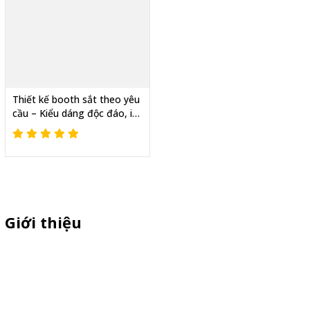
Thiết kế booth sắt theo yêu
cầu – Kiểu dáng độc đáo, in
logo nổi bật
Giới thiệu
Sỉ lẻ quầy bán hàng di động, booth sampling lắp ráp, quầy nhựa
sampling, xe bán trà sữa, tủ bán cafe, xe bike coffee, xe sinh tố giá
rẻ - Giao hàng toàn quốc