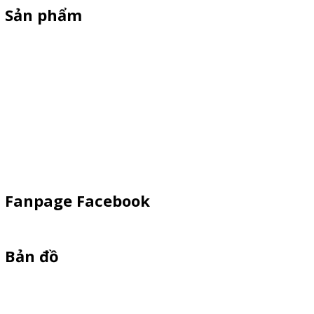
Sản phẩm
Xe Sắt/Inox
Backdrop Chụp Hình
Xe Gỗ Bán Hàng
Booth Sampling
Khay Inox
Vật Phẩm Quảng Cáo
Fanpage Facebook
Bản đồ