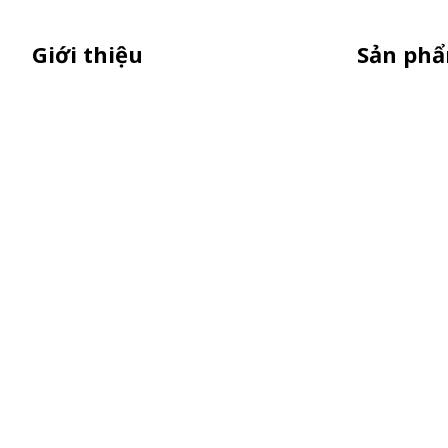
Giới thiệu
Sản ph
Sỉ lẻ quầy bán hàng di động, booth
Xe Sắt/Inox
sampling lắp ráp, quầy nhựa sampling,
Backdrop C
xe bán trà sữa, tủ bán cafe, xe bike
Xe Gỗ Bán 
coffee, xe sinh tố giá rẻ - Giao hàng toàn
Booth Samp
quốc
Khay Inox
Vật Phẩm Q