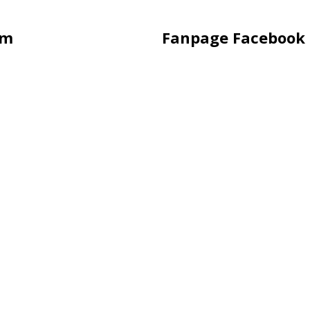
ẩm
Fanpage Facebook
hụp Hình
Hàng
ling
uảng Cáo