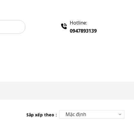
Hotline:
0947893139
e Gỗ Bán Hàng
Booth Sampling
Khay Inox
Sắp xếp theo :