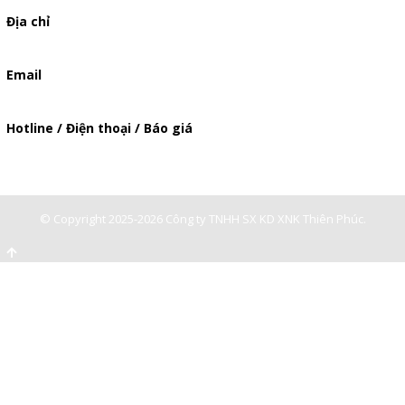
Địa chỉ
506/49/7 Lạc Long Quân, Phường 5, Quận 11, TP.HCM
Email
baogia.thienphuc@gmail.com
Hotline / Điện thoại / Báo giá
0947893139
-
0903897980
© Copyright 2025-2026 Công ty TNHH SX KD XNK Thiên Phúc.