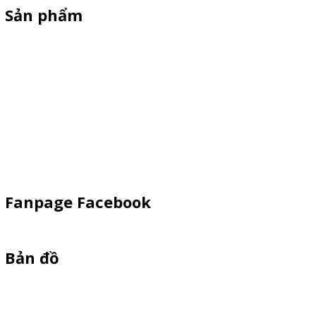
Sản phẩm
Xe Sắt/Inox
Backdrop Chụp Hình
Xe Gỗ Bán Hàng
Booth Sampling
Khay Inox
Vật Phẩm Quảng Cáo
Fanpage Facebook
Bản đồ