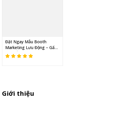
Đặt Ngay Mẫu Booth
Marketing Lưu Động – Gấp
Gọn, Ấn Tượng, Hiệu Quả
Cao
Giới thiệu
Sỉ lẻ quầy bán hàng di động, booth sampling lắp ráp, quầy nhựa
sampling, xe bán trà sữa, tủ bán cafe, xe bike coffee, xe sinh tố giá
rẻ - Giao hàng toàn quốc