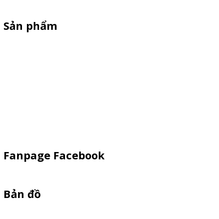
Sản phẩm
Xe Sắt/Inox
Backdrop Chụp Hình
Xe Gỗ Bán Hàng
Booth Sampling
Khay Inox
Vật Phẩm Quảng Cáo
Fanpage Facebook
Bản đồ