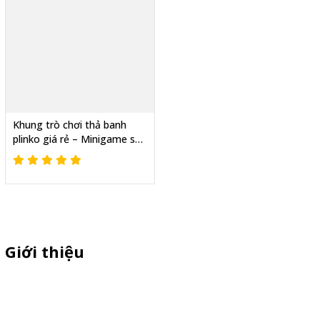
Khung trò chơi thả banh
plinko giá rẻ – Minigame sự
kiện hot nhất
Giới thiệu
Sỉ lẻ quầy bán hàng di động, booth sampling lắp ráp, quầy nhựa
sampling, xe bán trà sữa, tủ bán cafe, xe bike coffee, xe sinh tố giá
rẻ - Giao hàng toàn quốc