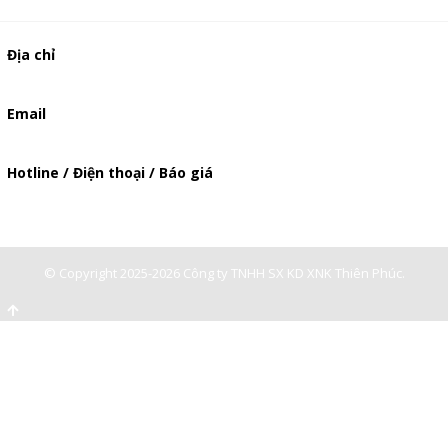
Địa chỉ
506/49/7 Lạc Long Quân, Phường 5, Quận 11, TP.HCM
Email
baogia.thienphuc@gmail.com
Hotline / Điện thoại / Báo giá
0947893139
-
0903897980
© Copyright 2025-2026 Công ty TNHH SX KD XNK Thiên Phúc.