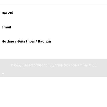
Địa chỉ
506/49/7 Lạc Long Quân, Phường 5, Quận 11, TP.HCM
Email
baogia.thienphuc@gmail.com
Hotline / Điện thoại / Báo giá
0947893139
-
0903897980
© Copyright 2025-2026 Công ty TNHH SX KD XNK Thiên Phúc.