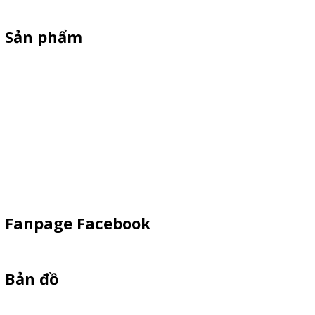
Sản phẩm
Xe Sắt/Inox
Backdrop Chụp Hình
Xe Gỗ Bán Hàng
Booth Sampling
Khay Inox
Vật Phẩm Quảng Cáo
Fanpage Facebook
Bản đồ