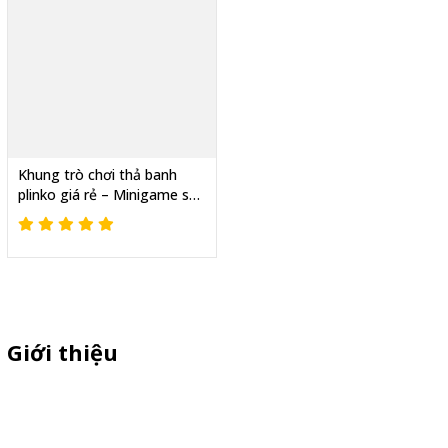
Khung trò chơi thả banh
plinko giá rẻ – Minigame sự
kiện hot nhất
Giới thiệu
Sỉ lẻ quầy bán hàng di động, booth sampling lắp ráp, quầy nhựa
sampling, xe bán trà sữa, tủ bán cafe, xe bike coffee, xe sinh tố giá
rẻ - Giao hàng toàn quốc