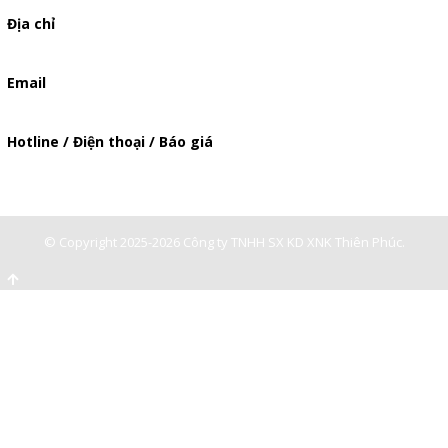
Địa chỉ
506/49/7 Lạc Long Quân, Phường 5, Quận 11, TP.HCM
Email
baogia.thienphuc@gmail.com
Hotline / Điện thoại / Báo giá
0947893139
-
0903897980
© Copyright 2025-2026 Công ty TNHH SX KD XNK Thiên Phúc.