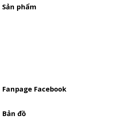
Sản phẩm
Xe Sắt/Inox
Backdrop Chụp Hình
Xe Gỗ Bán Hàng
Booth Sampling
Khay Inox
Vật Phẩm Quảng Cáo
Fanpage Facebook
Bản đồ