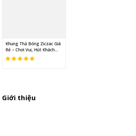
Khung Thả Bóng Ziczac Giá
Rẻ – Chơi Vui, Hút Khách
Mọi Sự Kiện
Giới thiệu
Sỉ lẻ quầy bán hàng di động, booth sampling lắp ráp, quầy nhựa
sampling, xe bán trà sữa, tủ bán cafe, xe bike coffee, xe sinh tố giá
rẻ - Giao hàng toàn quốc