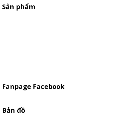
Sản phẩm
Xe Sắt/Inox
Backdrop Chụp Hình
Xe Gỗ Bán Hàng
Booth Sampling
Khay Inox
Vật Phẩm Quảng Cáo
Fanpage Facebook
Bản đồ