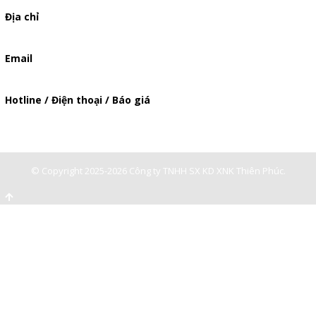
Địa chỉ
506/49/7 Lạc Long Quân, Phường 5, Quận 11, TP.HCM
Email
baogia.thienphuc@gmail.com
Hotline / Điện thoại / Báo giá
0947893139
-
0903897980
© Copyright 2025-2026 Công ty TNHH SX KD XNK Thiên Phúc.