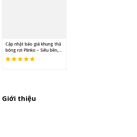
Cập nhật báo giá khung thả
bóng rơi Plinko – Siêu bền,
tiện lợi
Giới thiệu
Sỉ lẻ quầy bán hàng di động, booth sampling lắp ráp, quầy nhựa
sampling, xe bán trà sữa, tủ bán cafe, xe bike coffee, xe sinh tố giá
rẻ - Giao hàng toàn quốc