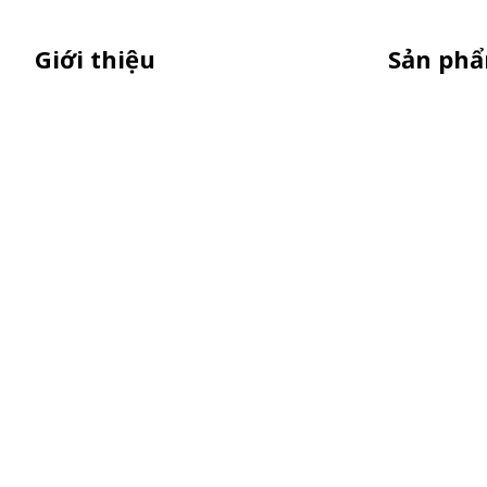
Giới thiệu
Sản ph
Sỉ lẻ quầy bán hàng di động, booth
Xe Sắt/Inox
sampling lắp ráp, quầy nhựa sampling,
Backdrop C
xe bán trà sữa, tủ bán cafe, xe bike
Xe Gỗ Bán 
coffee, xe sinh tố giá rẻ - Giao hàng toàn
Booth Samp
quốc
Khay Inox
Vật Phẩm Q