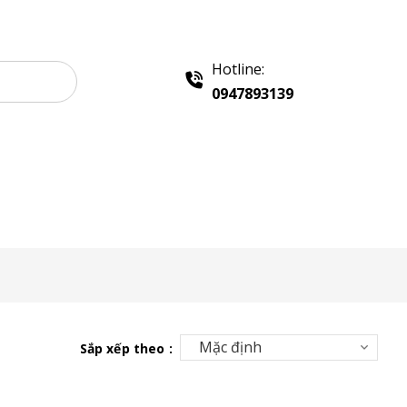
Hotline:
0947893139
e Gỗ Bán Hàng
Booth Sampling
Khay Inox
Sắp xếp theo :