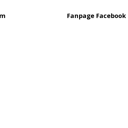
ẩm
Fanpage Facebook
hụp Hình
Hàng
ling
uảng Cáo