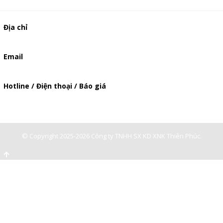
Địa chỉ
506/49/7 Lạc Long Quân, Phường 5, Quận 11, TP.HCM
Email
baogia.thienphuc@gmail.com
Hotline / Điện thoại / Báo giá
0947893139
-
0903897980
© Copyright 2025-2026 Công ty TNHH SX KD XNK Thiên Phúc.