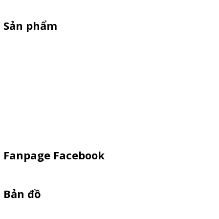
Sản phẩm
Xe Sắt/Inox
Backdrop Chụp Hình
Xe Gỗ Bán Hàng
Booth Sampling
Khay Inox
Vật Phẩm Quảng Cáo
Fanpage Facebook
Bản đồ