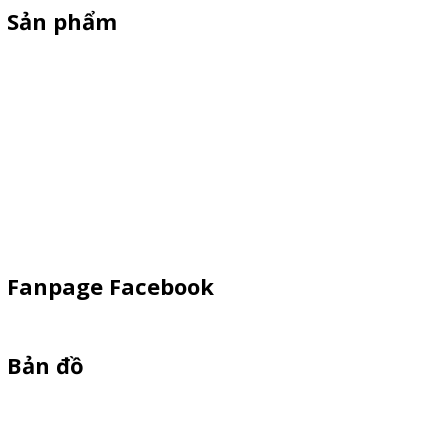
Sản phẩm
Xe Sắt/Inox
Backdrop Chụp Hình
Xe Gỗ Bán Hàng
Booth Sampling
Khay Inox
Vật Phẩm Quảng Cáo
Fanpage Facebook
Bản đồ