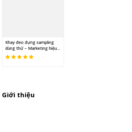
Khay đeo đựng sampling
dùng thử – Marketing hiệu
quả, chi phí hợp lý
Giới thiệu
Sỉ lẻ quầy bán hàng di động, booth sampling lắp ráp, quầy nhựa
sampling, xe bán trà sữa, tủ bán cafe, xe bike coffee, xe sinh tố giá
rẻ - Giao hàng toàn quốc