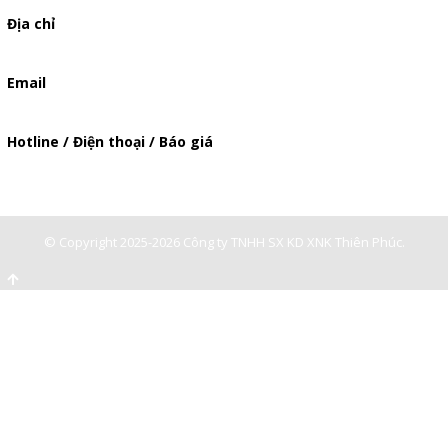
Địa chỉ
506/49/7 Lạc Long Quân, Phường 5, Quận 11, TP.HCM
Email
baogia.thienphuc@gmail.com
Hotline / Điện thoại / Báo giá
0947893139
-
0903897980
© Copyright 2025-2026 Công ty TNHH SX KD XNK Thiên Phúc.