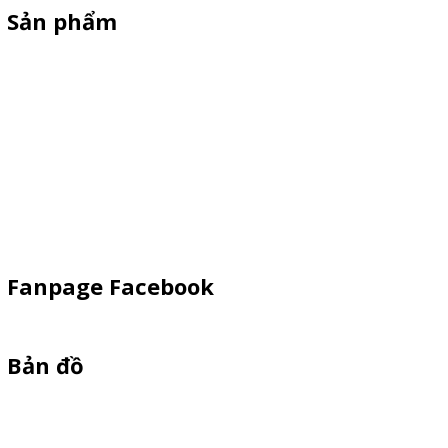
Sản phẩm
Xe Sắt/Inox
Backdrop Chụp Hình
Xe Gỗ Bán Hàng
Booth Sampling
Khay Inox
Vật Phẩm Quảng Cáo
Fanpage Facebook
Bản đồ