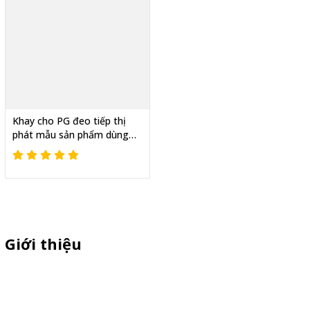
Khay cho PG đeo tiếp thị
phát mẫu sản phẩm dùng
thử, Chốt sale dễ dàng
Giới thiệu
Sỉ lẻ quầy bán hàng di động, booth sampling lắp ráp, quầy nhựa
sampling, xe bán trà sữa, tủ bán cafe, xe bike coffee, xe sinh tố giá
rẻ - Giao hàng toàn quốc