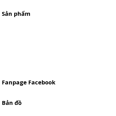
Sản phẩm
Xe Sắt/Inox
Backdrop Chụp Hình
Xe Gỗ Bán Hàng
Booth Sampling
Khay Inox
Vật Phẩm Quảng Cáo
Fanpage Facebook
Bản đồ