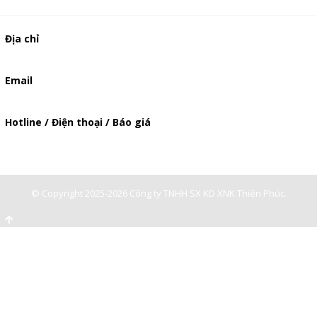
Địa chỉ
506/49/7 Lạc Long Quân, Phường 5, Quận 11, TP.HCM
Email
baogia.thienphuc@gmail.com
Hotline / Điện thoại / Báo giá
0947893139
-
0903897980
© Copyright 2025-2026 Công ty TNHH SX KD XNK Thiên Phúc.