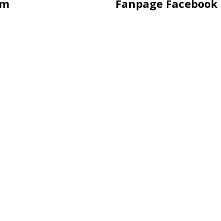
ẩm
Fanpage Facebook
hụp Hình
Hàng
ling
uảng Cáo