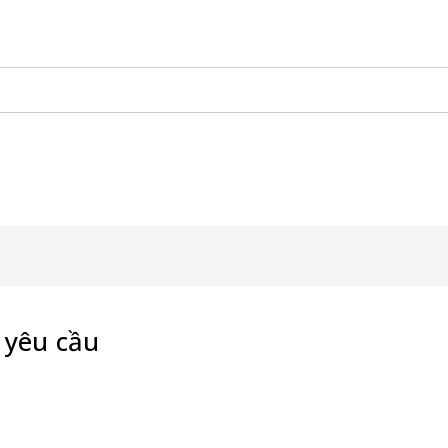
àng Lưu Động
KHAY SAMPLING
Xe Gỗ Bán Hàng
Booth
 yêu cầu