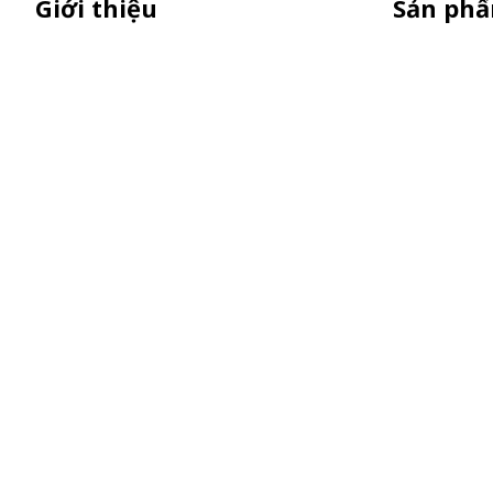
Giới thiệu
Sản ph
Sỉ lẻ quầy bán hàng di động, booth
Xe Sắt/Inox
sampling lắp ráp, quầy nhựa sampling,
Backdrop C
xe bán trà sữa, tủ bán cafe, xe bike
Xe Gỗ Bán 
coffee, xe sinh tố giá rẻ - Giao hàng toàn
Booth Samp
quốc
Khay Inox
Vật Phẩm Q