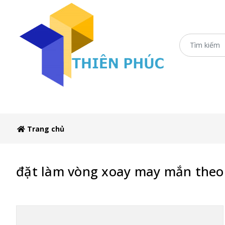
Trang chủ
Xe Sắt/Inox
Ô Dù Che Xe Bán H
Trang chủ
đặt làm vòng xoay may mắn theo