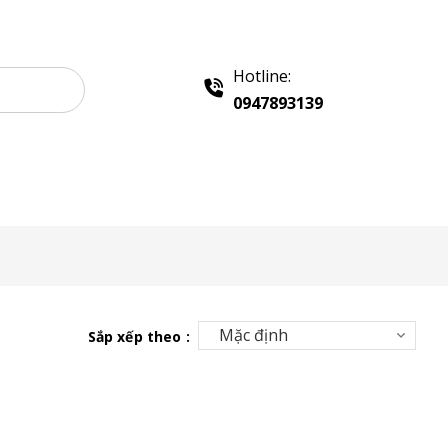
Hotline:
0947893139
 Sampling
Khay Inox
Vật Phẩm Quảng Cáo
Sắp xếp theo :