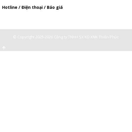
Hotline / Điện thoại / Báo giá
0947893139
-
0903897980
© Copyright 2025-2026 Công ty TNHH SX KD XNK Thiên Phúc.