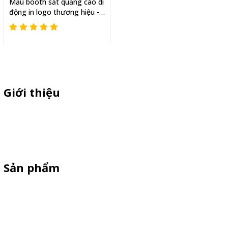
Mẫu booth sắt quảng cáo di
động in logo thương hiệu -
Marketing hiệu quả
Giới thiệu
Sỉ lẻ quầy bán hàng di động, booth sampling lắp ráp, quầy nhựa
sampling, xe bán trà sữa, tủ bán cafe, xe bike coffee, xe sinh tố giá
rẻ - Giao hàng toàn quốc
Sản phẩm
Xe Sắt/Inox
Backdrop Chụp Hình
Xe Gỗ Bán Hàng