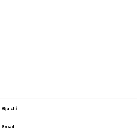
Địa chỉ
506/49/7 Lạc Long Quân, Phường 5, Quận 11, TP.HCM
Email
baogia.thienphuc@gmail.com