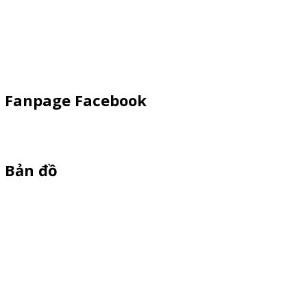
Booth Sampling
Khay Inox
Vật Phẩm Quảng Cáo
Fanpage Facebook
Bản đồ