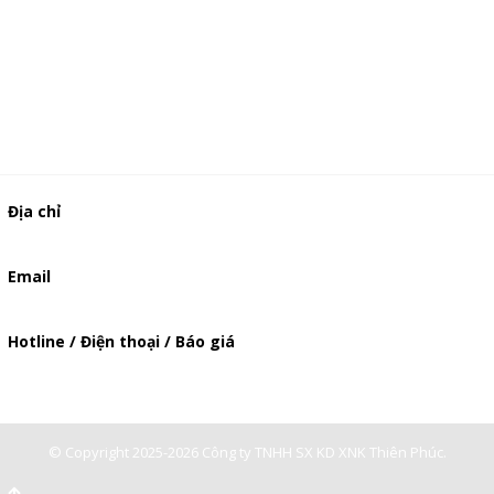
Địa chỉ
506/49/7 Lạc Long Quân, Phường 5, Quận 11, TP.HCM
Email
baogia.thienphuc@gmail.com
Hotline / Điện thoại / Báo giá
0947893139
-
0903897980
© Copyright 2025-2026 Công ty TNHH SX KD XNK Thiên Phúc.