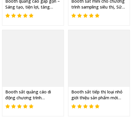
Booth quảng cáo gấp gọn –
Booth sắt mini cho chương
Sáng tạo, tiện lợi, tăng
trình sampling siêu thị, Sử
doanh thu
dụng nhiều năm
Booth sắt quảng cáo di
Booth sắt tiếp thị loại nhỏ
động chương trình
giới thiệu sản phẩm mới
sampling, Marketing điểm
marketing hiện đại
bán