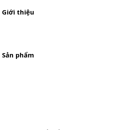
Giới thiệu
Sỉ lẻ quầy bán hàng di động, booth sampling lắp ráp, quầy nhựa
sampling, xe bán trà sữa, tủ bán cafe, xe bike coffee, xe sinh tố giá
rẻ - Giao hàng toàn quốc
Sản phẩm
Xe Sắt/Inox
Backdrop Chụp Hình
Xe Gỗ Bán Hàng
Booth Sampling
Khay Inox
Vật Phẩm Quảng Cáo