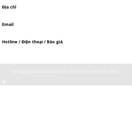
Địa chỉ
506/49/7 Lạc Long Quân, Phường 5, Quận 11, TP.HCM
Email
baogia.thienphuc@gmail.com
Hotline / Điện thoại / Báo giá
0947893139
-
0903897980
© Copyright 2025-2026 Công ty TNHH SX KD XNK Thiên Phúc.