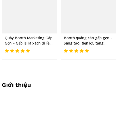
Quầy Booth Marketing Gấp
Booth quảng cáo gấp gọn –
Gọn – Gấp lại là xách đi liền
Sáng tạo, tiện lợi, tăng
tay
doanh thu
Giới thiệu
Sỉ lẻ quầy bán hàng di động, booth sampling lắp ráp, quầy nhựa
sampling, xe bán trà sữa, tủ bán cafe, xe bike coffee, xe sinh tố giá
rẻ - Giao hàng toàn quốc