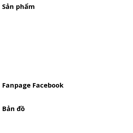
Sản phẩm
Xe Sắt/Inox
Backdrop Chụp Hình
Xe Gỗ Bán Hàng
Booth Sampling
Khay Inox
Vật Phẩm Quảng Cáo
Fanpage Facebook
Bản đồ