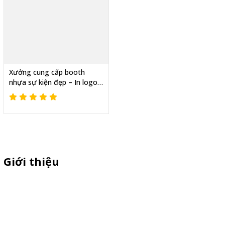
Xưởng cung cấp booth
nhựa sự kiện đẹp – In logo
nổi bật, ấn tượng
Giới thiệu
Sỉ lẻ quầy bán hàng di động, booth sampling lắp ráp, quầy nhựa
sampling, xe bán trà sữa, tủ bán cafe, xe bike coffee, xe sinh tố giá
rẻ - Giao hàng toàn quốc