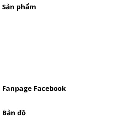
Sản phẩm
Xe Sắt/Inox
Backdrop Chụp Hình
Xe Gỗ Bán Hàng
Booth Sampling
Khay Inox
Vật Phẩm Quảng Cáo
Fanpage Facebook
Bản đồ