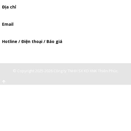
Địa chỉ
506/49/7 Lạc Long Quân, Phường 5, Quận 11, TP.HCM
Email
baogia.thienphuc@gmail.com
Hotline / Điện thoại / Báo giá
0947893139
-
0903897980
© Copyright 2025-2026 Công ty TNHH SX KD XNK Thiên Phúc.