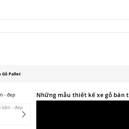
àng Lưu Động
KHAY SAMPLING
Xe Gỗ Bán Hàng
Booth
 Gỗ Pallet
Những mẫu thiết kế xe gỗ bán 