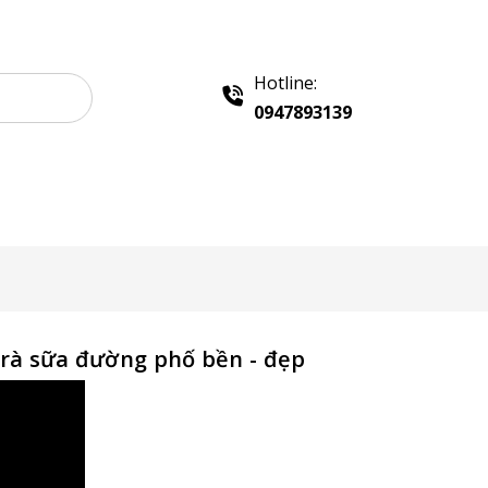
Hotline:
0947893139
 Sampling
Khay Inox
Vật Phẩm Quảng Cáo
trà sữa đường phố bền - đẹp