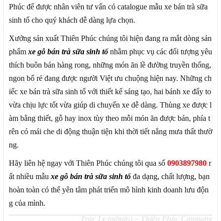
Phúc để được nhân viên tư vấn có catalogue mẫu xe bán trà sữa
sinh tố cho quý khách dễ dàng lựa chọn.
Xưởng sản xuất Thiên Phúc chúng tôi hiện đang ra mắt dòng sản
phẩm
xe gỗ bán trà sữa sinh tố
nhằm phục vụ các đối tượng yêu
thích buôn bán hàng rong, những món ăn lề đường truyền thống,
ngon bổ rẻ đang được người Việt ưu chuộng hiện nay. Những ch
iếc xe bán trà sữa sinh tố với thiết kế sáng tạo, hai bánh xe đẩy to
vừa chịu lực tốt vừa giúp di chuyển xe dễ dàng. Thùng xe được l
àm bằng thiết, gỗ hay inox tùy theo mỗi món ăn được bán, phía t
rên có mái che di động thuận tiện khi thời tiết nắng mưa thất thườ
ng.
Hãy liên hệ ngay với Thiên Phúc chúng tôi qua số
0903897980
r
ất nhiều mẫu
xe gỗ bán trà sữa sinh tố
đa dạng, chất lượng, bạn
hoàn toàn có thể yên tâm phát triển mô hình kinh doanh lưu độn
g của mình.
Trúc Ly (admin) – Thiên Phúc Company