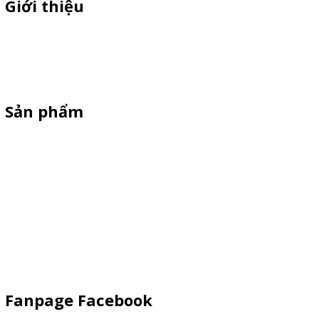
Giới thiệu
Sỉ lẻ quầy bán hàng di động, booth sampling lắp ráp, quầy nhựa
sampling, xe bán trà sữa, tủ bán cafe, xe bike coffee, xe sinh tố giá
rẻ - Giao hàng toàn quốc
Sản phẩm
Xe Sắt/Inox
Backdrop Chụp Hình
Xe Gỗ Bán Hàng
Booth Sampling
Khay Inox
Vật Phẩm Quảng Cáo
Fanpage Facebook