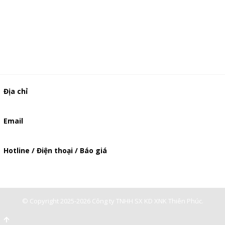
Địa chỉ
506/49/7 Lạc Long Quân, Phường 5, Quận 11, TP.HCM
Email
baogia.thienphuc@gmail.com
Hotline / Điện thoại / Báo giá
0947893139
-
0903897980
© Copyright 2025-2026 Công ty TNHH SX KD XNK Thiên Phúc.