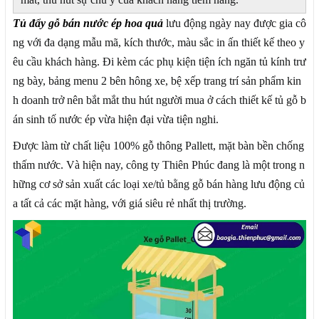
Tủ đẩy gỗ bán nước ép hoa quả
lưu động ngày nay được gia cô
ng với đa dạng mẫu mã, kích thước, màu sắc in ấn thiết kế theo y
êu cầu khách hàng. Đi kèm các phụ kiện tiện ích ngăn tủ kính trư
ng bày, bảng menu 2 bên hông xe, bệ xếp trang trí sản phẩm kin
h doanh trở nên bắt mắt thu hút người mua ở cách thiết kế tủ gỗ b
án sinh tố nước ép vừa hiện đại vừa tiện nghi.
Được làm từ chất liệu 100% gỗ thông Pallett, mặt bàn bền chống
thấm nước. Và hiện nay, công ty Thiên Phúc đang là một trong n
hững cơ sở sản xuất các loại xe/tủ bằng gỗ bán hàng lưu động củ
a tất cả các mặt hàng, với giá siêu rẻ nhất thị trường.