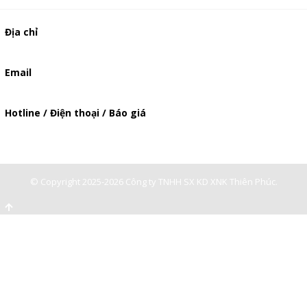
Địa chỉ
506/49/7 Lạc Long Quân, Phường 5, Quận 11, TP.HCM
Email
baogia.thienphuc@gmail.com
Hotline / Điện thoại / Báo giá
0947893139
-
0903897980
© Copyright 2025-2026 Công ty TNHH SX KD XNK Thiên Phúc.