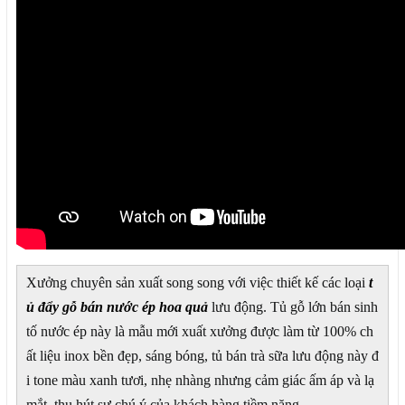
Xưởng chuyên sản xuất song song với việc thiết kế các loại
t
ủ đẩy gỗ bán nước ép hoa quả
lưu động. Tủ gỗ lớn bán sinh
tố nước ép này là mẫu mới xuất xưởng được làm từ 100% ch
ất liệu inox bền đẹp, sáng bóng, tủ bán trà sữa lưu động này đ
i tone màu xanh tươi, nhẹ nhàng nhưng cảm giác ấm áp và lạ
mắt, thu hút sự chú ý của khách hàng tiềm năng.