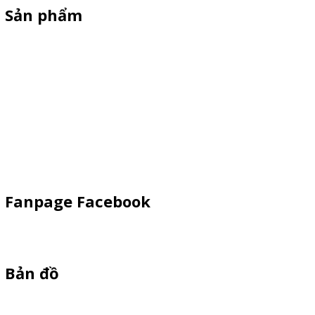
Sản phẩm
Xe Sắt/Inox
Backdrop Chụp Hình
Xe Gỗ Bán Hàng
Booth Sampling
Khay Inox
Vật Phẩm Quảng Cáo
Fanpage Facebook
Bản đồ