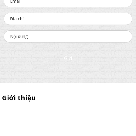
Gửi
Giới thiệu
Sỉ lẻ quầy bán hàng di động, booth sampling lắp ráp, quầy nhựa
sampling, xe bán trà sữa, tủ bán cafe, xe bike coffee, xe sinh tố giá
rẻ - Giao hàng toàn quốc