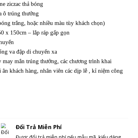
ine ziczac thả bóng
a ô trúng thưởng
bóng trắng, hoặc nhiều màu tùy khách chọn)
60 x 150cm – lắp ráp gấp gọn
chuyển
ng va đập di chuyển xa
 may mắn trúng thưởng, các chương trình khai
i ân khách hàng, nhân viên các dịp lễ , kỉ niệm công
Đổi Trả Miễn Phí
Được đổi trả miễn phí nếu mẫu mã, kiểu dáng,