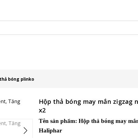
àng Lưu Động
KHAY SAMPLING
Xe Gỗ Bán Hàng
Booth
thả bóng plinko
Hộp thả bóng may mắn zigzag n
x2
Tên sản phẩm:
Hộp thả bóng may mắn 
Haliphar