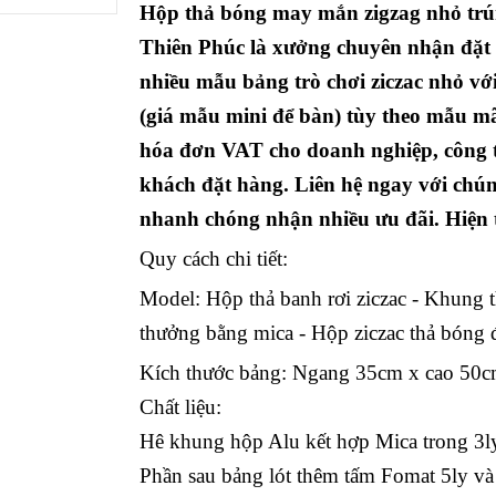
Hộp thả bóng may mắn zigzag nhỏ trú
Thiên Phúc là xưởng chuyên nhận đặt là
nhiều mẫu bảng trò chơi ziczac nhỏ với 
(giá mẫu mini để bàn) tùy theo mẫu mã
hóa đơn VAT cho doanh nghiệp, công t
khách đặt hàng. Liên hệ ngay với chúng
nhanh chóng nhận nhiều ưu đãi. Hiện t
Quy cách chi tiết:
Model: Hộp thả banh rơi ziczac - Khung t
thưởng bằng mica - Hộp ziczac thả bóng 
Kích thước bảng: Ngang 35cm x cao 50
Chất liệu:
Hê khung hộp Alu kết hợp Mica trong 3ly
Phần sau bảng lót thêm tấm Fomat 5ly và 