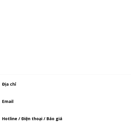
Địa chỉ
506/49/7 Lạc Long Quân, Phường 5, Quận 11, TP.HCM
Email
baogia.thienphuc@gmail.com
Hotline / Điện thoại / Báo giá
0947893139
-
0903897980