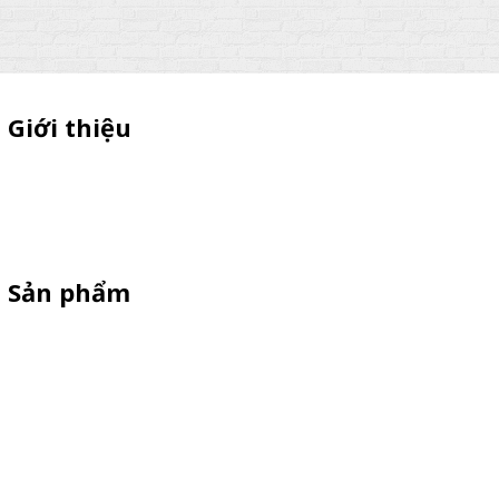
Giới thiệu
Sỉ lẻ quầy bán hàng di động, booth sampling lắp ráp, quầy nhựa
sampling, xe bán trà sữa, tủ bán cafe, xe bike coffee, xe sinh tố giá
rẻ - Giao hàng toàn quốc
Sản phẩm
Xe Sắt/Inox
Backdrop Chụp Hình
Xe Gỗ Bán Hàng
Booth Sampling
Khay Inox