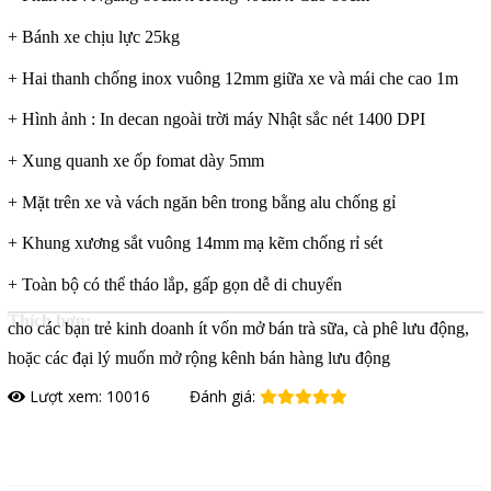
+ Bánh xe chịu lực 25kg
+ Hai thanh chống inox vuông 12mm giữa xe và mái che cao 1m
+ Hình ảnh : In decan ngoài trời máy Nhật sắc nét 1400 DPI
+ Xung quanh xe ốp fomat dày 5mm
+ Mặt trên xe và vách ngăn bên trong bằng alu chống gỉ
+ Khung xương sắt vuông 14mm mạ kẽm chống rỉ sét
+ Toàn bộ có thể tháo lắp, gấp gọn dễ di chuyển
Thích hợp:
cho các bạn trẻ kinh doanh ít vốn mở bán trà sữa, cà phê lưu động,
hoặc các đại lý muốn mở rộng kênh bán hàng lưu động
Lượt xem: 10016
Đánh giá:
Đặt hàng