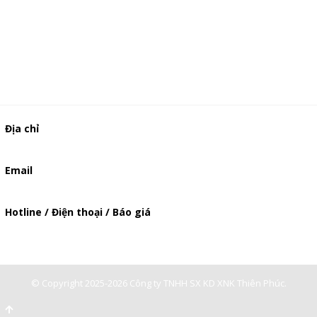
Địa chỉ
506/49/7 Lạc Long Quân, Phường 5, Quận 11, TP.HCM
Email
baogia.thienphuc@gmail.com
Hotline / Điện thoại / Báo giá
0947893139
-
0903897980
© Copyright 2025-2026 Công ty TNHH SX KD XNK Thiên Phúc.