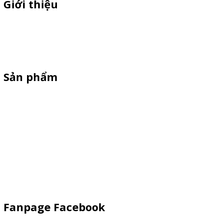
Giới thiệu
Sỉ lẻ quầy bán hàng di động, booth sampling lắp ráp, quầy nhựa
sampling, xe bán trà sữa, tủ bán cafe, xe bike coffee, xe sinh tố giá
rẻ - Giao hàng toàn quốc
Sản phẩm
Xe Sắt/Inox
Backdrop Chụp Hình
Xe Gỗ Bán Hàng
Booth Sampling
Khay Inox
Vật Phẩm Quảng Cáo
Fanpage Facebook